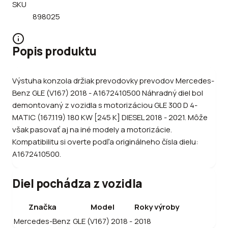
SKU
898025
Popis produktu
Výstuha konzola držiak prevodovky prevodov Mercedes-
Benz GLE (V167) 2018 - A1672410500 Náhradný diel bol
demontovaný z vozidla s motorizáciou GLE 300 D 4-
MATIC (167.119) 180 KW [245 K] DIESEL 2018 - 2021. Môže
však pasovať aj na iné modely a motorizácie.
Kompatibilitu si overte podľa originálneho čísla dielu:
A1672410500.
Diel pochádza z vozidla
Značka
Model
Roky výroby
Mercedes-Benz
GLE (V167) 2018 -
2018