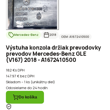
Mercedes-Benz
2018
OEM:
A1672410500
Výstuha konzola držiak prevodovky
prevodov Mercedes-Benz GLE
(V167) 2018 - A1672410500
182 €
s DPH
147.97 €
bez DPH
Skladom – 1 ks (unikátny diel)
Odosielame do 24 hodín
Do košíka