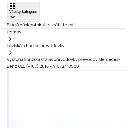
Všetky kategórie
Blog
O nás
Kontakt
Ako vrátiť tovar
Domov
Ložiská a hadice prevodovky
Výstuha konzola držiak prevodovky prevodov Mercedes-
Benz GLE (V167) 2018 - A1672410500