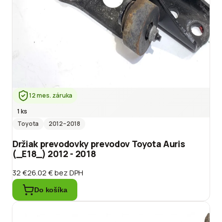
12 mes. záruka
1 ks
Toyota
2012
–2018
Držiak prevodovky prevodov Toyota Auris
(_E18_) 2012 - 2018
32 €
26.02 €
bez DPH
Do košíka