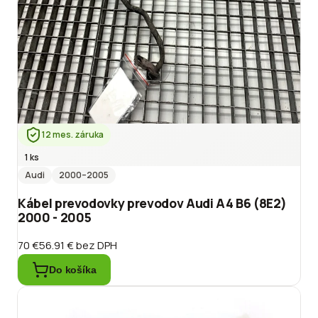
12 mes. záruka
1 ks
Audi
2000
–2005
Kábel prevodovky prevodov Audi A4 B6 (8E2)
2000 - 2005
70 €
56.91 €
bez DPH
Do košíka