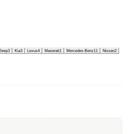
Jeep
3
Kia
3
Lexus
4
Maserati
1
Mercedes-Benz
11
Nissan
2