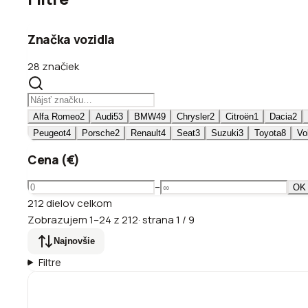
Značka vozidla
28 značiek
Alfa Romeo
2
Audi
53
BMW
49
Chrysler
2
Citroën
1
Dacia
2
Peugeot
4
Porsche
2
Renault
4
Seat
3
Suzuki
3
Toyota
8
Vo
Cena (€)
–
OK
212
dielov
celkom
Zobrazujem
1
–
24
z
212
·
strana
1
/
9
Najnovšie
Filtre