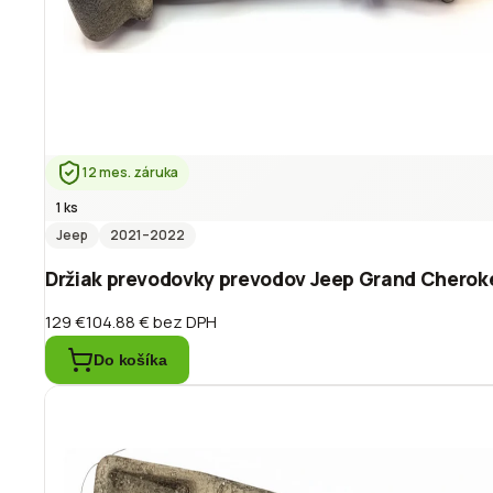
12 mes. záruka
1 ks
Jeep
2021
–2022
Držiak prevodovky prevodov Jeep Grand Cherok
129 €
104.88 €
bez DPH
Do košíka