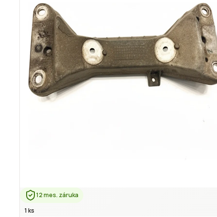
12 mes. záruka
1 ks