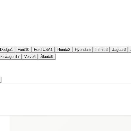
Dodge
1
Ford
10
Ford USA
1
Honda
2
Hyundai
5
Infiniti
3
Jaguar
3
lkswagen
17
Volvo
4
Škoda
9