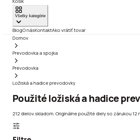
Košík
Všetky kategórie
Blog
O nás
Kontakt
Ako vrátiť tovar
Domov
Prevodovka a spojka
Prevodovka
Ložiská a hadice prevodovky
Použité ložiská a hadice pr
212
dielov
skladom
.
Originálne použité diely so zárukou 12
Filtre