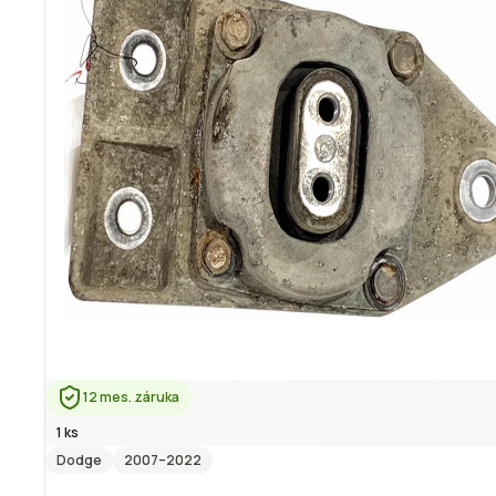
12 mes. záruka
1 ks
Dodge
2007
–2022