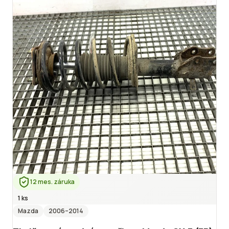
12 mes. záruka
1 ks
Mazda
2006
–2014