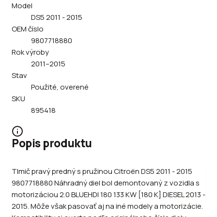
Model
DS5 2011 - 2015
OEM číslo
9807718880
Rok výroby
2011–2015
Stav
Použité, overené
SKU
895418
Popis produktu
Tlmič pravý predný s pružinou Citroën DS5 2011 - 2015
9807718880 Náhradný diel bol demontovaný z vozidla s
motorizáciou 2.0 BLUEHDI 180 133 KW [180 K] DIESEL 2013 -
2015. Môže však pasovať aj na iné modely a motorizácie.