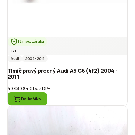
12 mes. záruka
1 ks
Audi
2004
–2011
Tlmič pravý predný Audi A6 C6 (4F2) 2004 -
2011
49 €
39.84 €
bez DPH
Do košíka