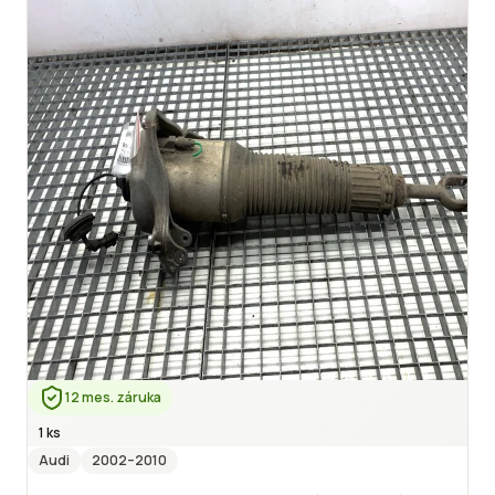
12 mes. záruka
1 ks
Audi
2002
–2010