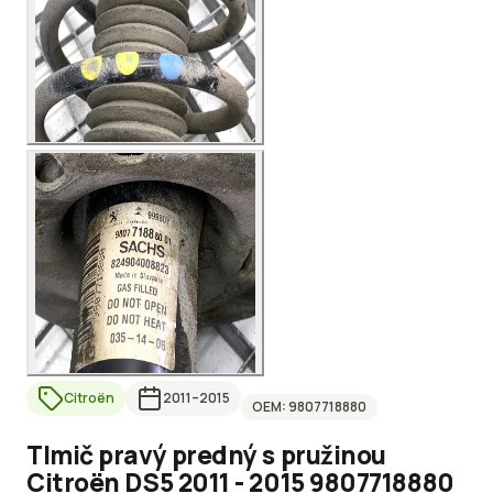
Citroën
2011
–2015
OEM:
9807718880
Tlmič pravý predný s pružinou
Citroën DS5 2011 - 2015 9807718880