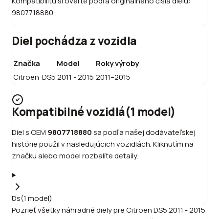
Kompatibilitu si overte podľa originálneho čísla dielu:
9807718880.
Diel pochádza z vozidla
Značka
Model
Roky výroby
Citroën
DS5 2011 - 2015
2011–2015
Kompatibilné vozidlá
(
1
model
)
Diel s OEM
9807718880
sa podľa našej dodávateľskej
histórie použil v nasledujúcich vozidlách. Kliknutím na
značku alebo model rozbalíte detaily.
Ds
(
1
model
)
Pozrieť všetky náhradné diely pre
Citroën
DS5 2011 - 2015