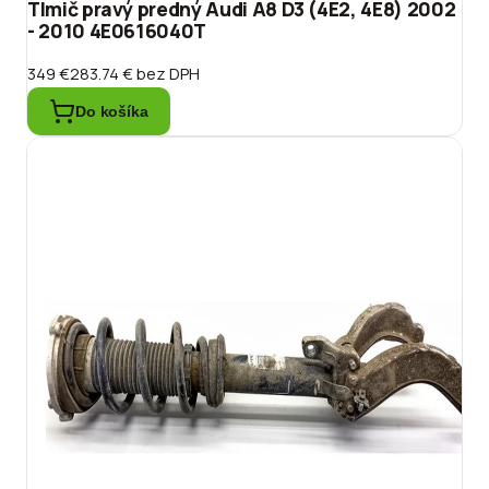
Tlmič pravý predný Audi A8 D3 (4E2, 4E8) 2002
- 2010 4E0616040T
349 €
283.74 €
bez DPH
Do košíka