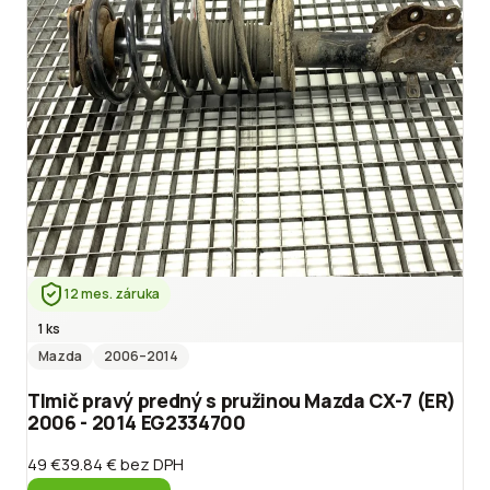
12 mes. záruka
1 ks
Mazda
2006
–2014
Tlmič pravý predný s pružinou Mazda CX-7 (ER)
2006 - 2014 EG2334700
49 €
39.84 €
bez DPH