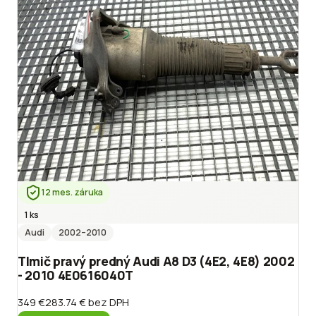
12 mes. záruka
1 ks
Audi
2002
–2010
Tlmič pravý predný Audi A8 D3 (4E2, 4E8) 2002
- 2010 4E0616040T
349 €
283.74 €
bez DPH