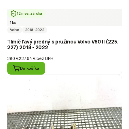
12 mes. záruka
1 ks
Volvo
2018
–2022
Tlmič ľavý predný s pružinou Volvo V60 II (225,
227) 2018 - 2022
280 €
227.64 €
bez DPH
Do košíka