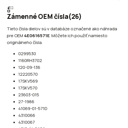
Zámenné OEM čísla
(
26
)
Tieto čísla dielov sú v databáze označené ako náhrada
pre OEM
4E0616571E
.
Môžete ich použiť namiesto
originálneho čísla.
0299530
1160RH3702
120-09-136
12220570
17SKV569
17SKV570
23603-015
27-1986
41069-01-571D
4310066
4310067