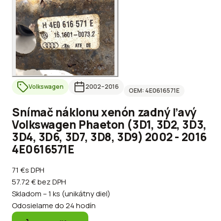
Volkswagen
2002
–2016
OEM:
4E0616571E
Snímač náklonu xenón zadný ľavý
Volkswagen Phaeton (3D1, 3D2, 3D3,
3D4, 3D6, 3D7, 3D8, 3D9) 2002 - 2016
4E0616571E
71 €
s DPH
57.72 €
bez DPH
Skladom – 1 ks (unikátny diel)
Odosielame do 24 hodín