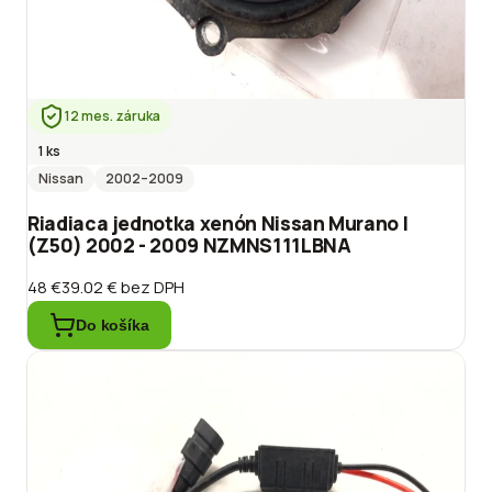
12 mes. záruka
1 ks
Nissan
2002
–2009
Riadiaca jednotka xenón Nissan Murano I
(Z50) 2002 - 2009 NZMNS111LBNA
48 €
39.02 €
bez DPH
Do košíka