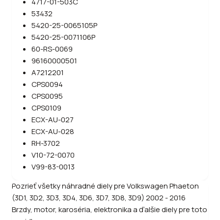
4717-01-503C
53432
5420-25-0065105P
5420-25-0071106P
60-RS-0069
96160000501
A7212201
CPS0094
CPS0095
CPS0109
ECX-AU-027
ECX-AU-028
RH-3702
V10-72-0070
V99-83-0013
Pozrieť všetky náhradné diely pre
Volkswagen
Phaeton
(3D1, 3D2, 3D3, 3D4, 3D6, 3D7, 3D8, 3D9) 2002 - 2016
Brzdy, motor, karoséria, elektronika a ďalšie diely pre toto