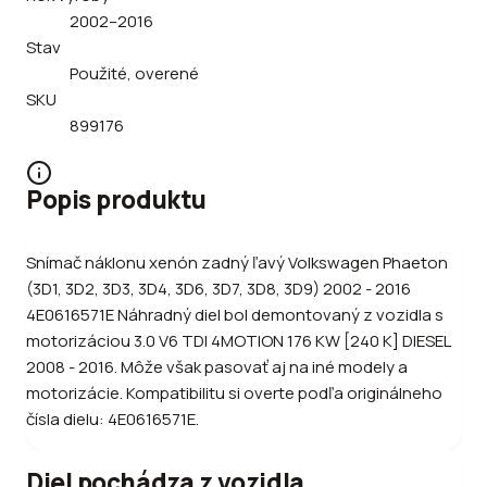
2002–2016
Stav
Použité, overené
SKU
899176
Popis produktu
Snímač náklonu xenón zadný ľavý Volkswagen Phaeton
(3D1, 3D2, 3D3, 3D4, 3D6, 3D7, 3D8, 3D9) 2002 - 2016
4E0616571E Náhradný diel bol demontovaný z vozidla s
motorizáciou 3.0 V6 TDI 4MOTION 176 KW [240 K] DIESEL
2008 - 2016. Môže však pasovať aj na iné modely a
motorizácie. Kompatibilitu si overte podľa originálneho
čísla dielu: 4E0616571E.
Diel pochádza z vozidla