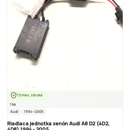
12 mes. záruka
1 ks
Audi
1994
–2005
Riadiaca jednotka xenón Audi A8 D2 (4D2,
4D8) 1994 - 2005