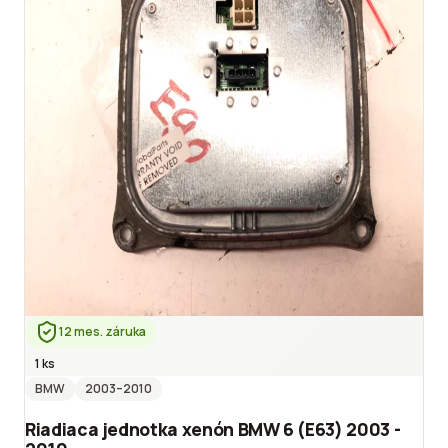
12 mes. záruka
1 ks
BMW
2003
–2010
Riadiaca jednotka xenón BMW 6 (E63) 2003 -