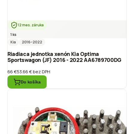
12 mes. záruka
1 ks
Kia
2016
–2022
Riadiaca jednotka xenón Kia Optima
Sportswagon (JF) 2016 - 2022 AA6789700DG
66 €
53.66 €
bez DPH
Do košíka