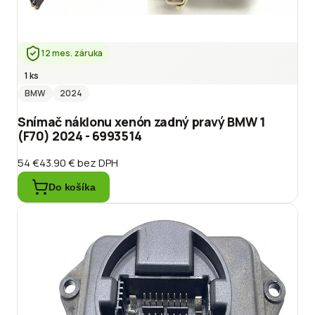
12 mes. záruka
1 ks
BMW
2024
Snímač náklonu xenón zadný pravý BMW 1
(F70) 2024 - 6993514
54 €
43.90 €
bez DPH
Do košíka