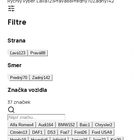
Rýchly výber:
Ľavá
123
Pravá
88
Predný
70
Zadný
142
Filtre
Strana
Ľavá
123
Pravá
88
Smer
Predný
70
Zadný
142
Značka vozidla
37 značiek
Alfa Romeo
4
Audi
164
BMW
152
Baic
1
Chrysler
2
Citroën
13
DAF
1
DS
3
Fiat
7
Ford
26
Ford USA
9
Honda
19
Hyundai
6
Infiniti
4
Jaguar
15
Jeep
22
Kia
20