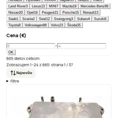
Land Rover
3
Lexus
13
MINI
7
Mazda
19
Mercedes-Benz
88
Nissan
20
Opel
16
Peugeot
21
Porsche
15
Renault
13
Saab
1
Scania
2
Seat
12
Ssangyong
3
Subaru
4
Suzuki
6
Toyota
8
Volkswagen
88
Volvo
23
Škoda
35
Cena (€)
–
OK
865
dielov
celkom
Zobrazujem
1
–
24
z
865
·
strana
1
/
37
Najnovšie
Filtre