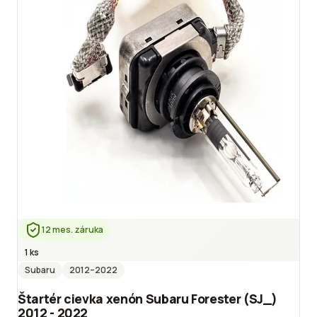
12 mes. záruka
1 ks
Subaru
2012
–2022
Štartér cievka xenón Subaru Forester (SJ_)
2012 - 2022