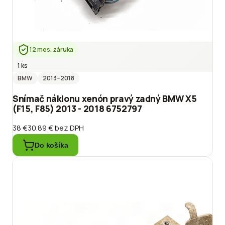
12 mes. záruka
1 ks
BMW
2013
–2018
Snímač náklonu xenón pravý zadný BMW X5
(F15, F85) 2013 - 2018 6752797
38 €
30.89 €
bez DPH
Do košíka