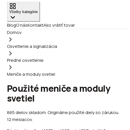
Všetky kategórie
Blog
O nás
Kontakt
Ako vrátiť tovar
Domov
Osvetlenie a signalizácia
Predné osvetlenie
Meniče a moduly svetiel
Použité meniče a moduly
svetiel
865
dielov
skladom
.
Originálne použité diely so zárukou
12 mesiacov.