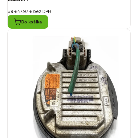
59 €
47.97 €
bez DPH
Do košíka