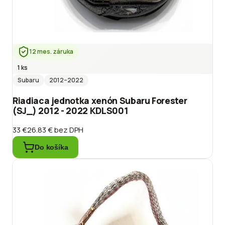
12 mes. záruka
1 ks
Subaru
2012
–2022
Riadiaca jednotka xenón Subaru Forester
(SJ_) 2012 - 2022 KDLS001
33 €
26.83 €
bez DPH
Do košíka