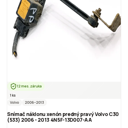
12 mes. záruka
1 ks
Volvo
2006
–2013
Snímač náklonu xenón predný pravý Volvo C30
(533) 2006 - 2013 4N5F-13D007-AA