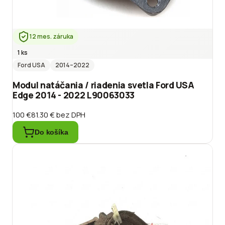
12 mes. záruka
1 ks
Ford USA
2014
–2022
Modul natáčania / riadenia svetla Ford USA
Edge 2014 - 2022 L90063033
100 €
81.30 €
bez DPH
Do košíka