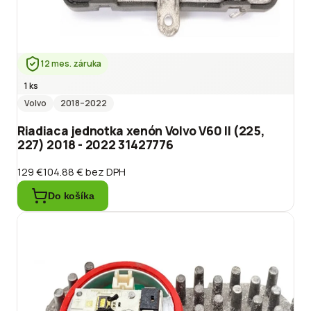
12 mes. záruka
1 ks
Volvo
2018
–2022
Riadiaca jednotka xenón Volvo V60 II (225,
227) 2018 - 2022 31427776
129 €
104.88 €
bez DPH
Do košíka