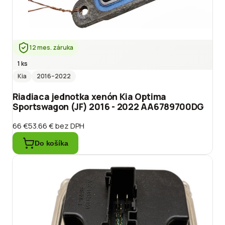
12 mes. záruka
1 ks
Kia
2016
–2022
Riadiaca jednotka xenón Kia Optima
Sportswagon (JF) 2016 - 2022 AA6789700DG
66 €
53.66 €
bez DPH
Do košíka