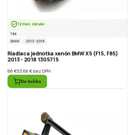
12 mes. záruka
1 ks
BMW
2013
–2018
Riadiaca jednotka xenón BMW X5 (F15, F85)
2013 - 2018 1305715
66 €
53.66 €
bez DPH
Do košíka