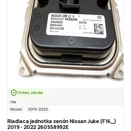
12 mes. záruka
1 ks
Nissan
2019
–2022
Riadiaca jednotka xenón Nissan Juke (F16_)
2019 - 2022 260558992E