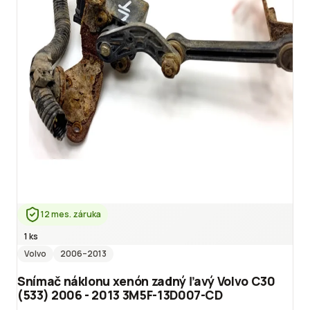
12 mes. záruka
1 ks
Volvo
2006
–2013
Snímač náklonu xenón zadný ľavý Volvo C30
(533) 2006 - 2013 3M5F-13D007-CD