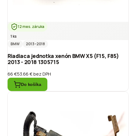
12 mes. záruka
1 ks
BMW
2013
–2018
Riadiaca jednotka xenón BMW X5 (F15, F85)
2013 - 2018 1305715
66 €
53.66 €
bez DPH
Do košíka