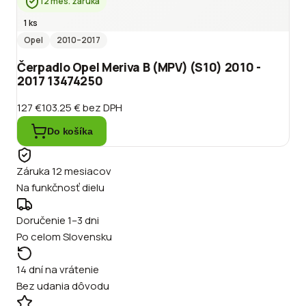
12 mes. záruka
1 ks
Opel
2010
–2017
Čerpadlo Opel Meriva B (MPV) (S10) 2010 -
2017 13474250
127 €
103.25 €
bez DPH
Do košíka
Záruka 12 mesiacov
Na funkčnosť dielu
Doručenie 1–3 dni
Po celom Slovensku
14 dní na vrátenie
Bez udania dôvodu