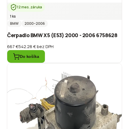
12 mes. záruka
1 ks
BMW
2000
–2006
Čerpadlo BMW X5 (E53) 2000 - 2006 6758628
667 €
542.28 €
bez DPH
Do košíka