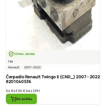
12 mes. záruka
1 ks
Renault
2007
–2022
Čerpadlo Renault Twingo II (CN0_) 2007 - 2022
8201040536
54 €
43.90 €
bez DPH
Do košíka