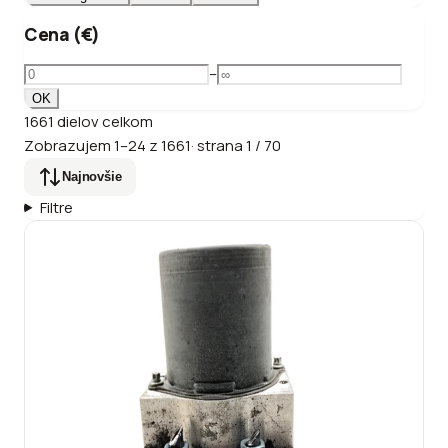
Cena (€)
–
OK
1661
dielov
celkom
Zobrazujem
1
–
24
z
1661
·
strana
1
/
70
Najnovšie
Filtre