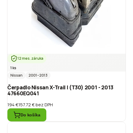
12 mes. záruka
1 ks
Nissan
2001
–2013
Čerpadlo Nissan X-Trail I (T30) 2001 - 2013
47660EQ041
194 €
157.72 €
bez DPH
Do košíka