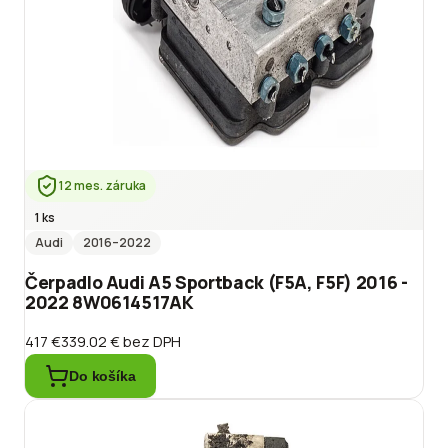
12 mes. záruka
1 ks
Audi
2016
–2022
Čerpadlo Audi A5 Sportback (F5A, F5F) 2016 -
2022 8W0614517AK
417 €
339.02 €
bez DPH
Do košíka