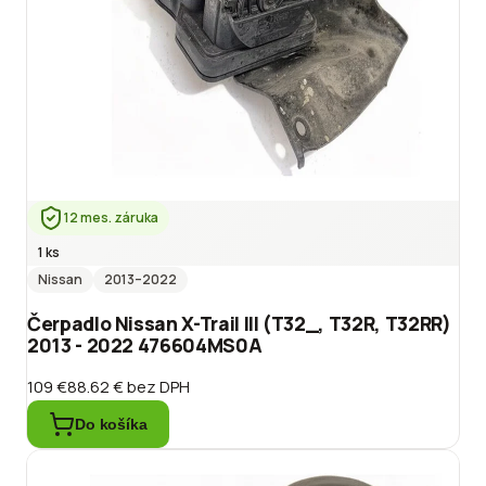
12 mes. záruka
1 ks
Nissan
2013
–2022
Čerpadlo Nissan X-Trail III (T32_, T32R, T32RR)
2013 - 2022 476604MS0A
109 €
88.62 €
bez DPH
Do košíka