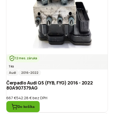
12 mes. záruka
1 ks
Audi
2016
–2022
Čerpadlo Audi Q5 (FYB, FYG) 2016 - 2022
80A907379AG
667 €
542.28 €
bez DPH
Do košíka