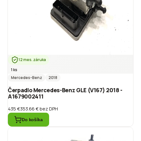
12 mes. záruka
1 ks
Mercedes-Benz
2018
Čerpadlo Mercedes-Benz GLE (V167) 2018 -
A1679002411
435 €
353.66 €
bez DPH
Do košíka