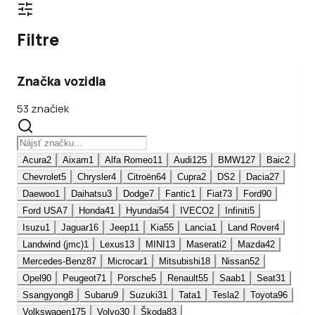
Filtre
Značka vozidla
53 značiek
Acura
2
Aixam
1
Alfa Romeo
11
Audi
125
BMW
127
Baic
2
Chevrolet
5
Chrysler
4
Citroën
64
Cupra
2
DS
2
Dacia
27
Daewoo
1
Daihatsu
3
Dodge
7
Fantic
1
Fiat
73
Ford
90
Ford USA
7
Honda
41
Hyundai
54
IVECO
2
Infiniti
5
Isuzu
1
Jaguar
16
Jeep
11
Kia
55
Lancia
1
Land Rover
4
Landwind (jmc)
1
Lexus
13
MINI
13
Maserati
2
Mazda
42
Mercedes-Benz
87
Microcar
1
Mitsubishi
18
Nissan
52
Opel
90
Peugeot
71
Porsche
5
Renault
55
Saab
1
Seat
31
Ssangyong
8
Subaru
9
Suzuki
31
Tata
1
Tesla
2
Toyota
96
Volkswagen
175
Volvo
30
Škoda
83