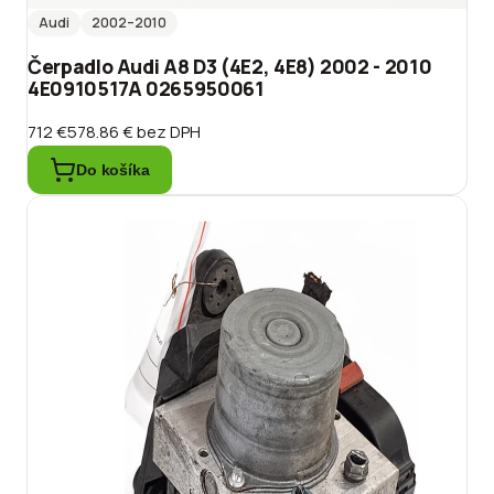
Audi
2002
–2010
Čerpadlo Audi A8 D3 (4E2, 4E8) 2002 - 2010
4E0910517A 0265950061
712 €
578.86 €
bez DPH
Do košíka