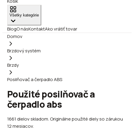
Košík
Všetky kategórie
Blog
O nás
Kontakt
Ako vrátiť tovar
Domov
Brzdový systém
Brzdy
Posilňovač a čerpadlo ABS
Použité posilňovač a
čerpadlo abs
1661
dielov
skladom
.
Originálne použité diely so zárukou
12 mesiacov.