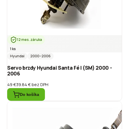
12 mes. záruka
1 ks
Hyundai
2000
–2006
Servo brzdy Hyundai Santa Fé I (SM) 2000 -
2006
49 €
39.84 €
bez DPH
Do košíka