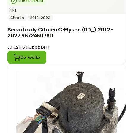
12 mes. záruka
1 ks
Citroën
2012
–2022
Servo brzdy Citroën C-Elysee (DD_) 2012 -
2022 9672460780
33 €
26.83 €
bez DPH
Do košíka