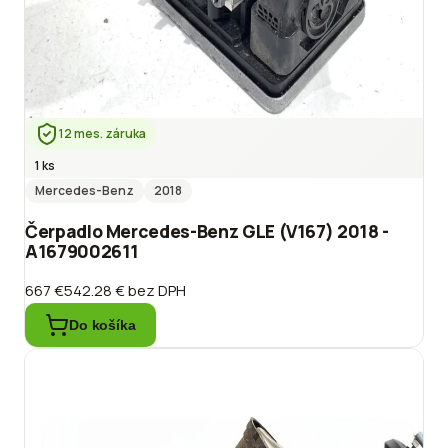
12 mes. záruka
1 ks
Mercedes-Benz
2018
Čerpadlo Mercedes-Benz GLE (V167) 2018 -
A1679002611
667 €
542.28 €
bez DPH
Do košíka