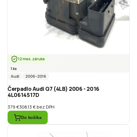
12 mes. záruka
1 ks
Audi
2006
–2016
Čerpadlo Audi Q7 (4LB) 2006 - 2016
4L0614517D
379 €
308.13 €
bez DPH
Do košíka