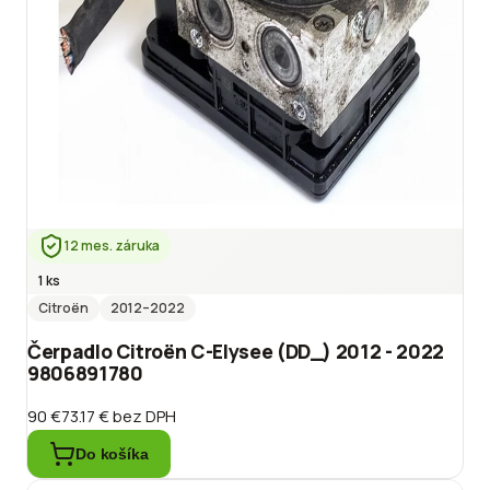
12 mes. záruka
1 ks
Citroën
2012
–2022
Čerpadlo Citroën C-Elysee (DD_) 2012 - 2022
9806891780
90 €
73.17 €
bez DPH
Do košíka