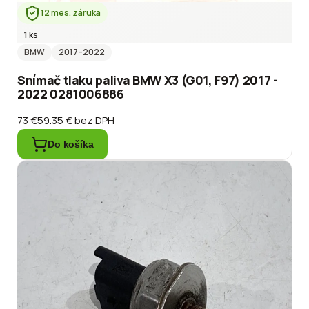
12 mes. záruka
1 ks
BMW
2017
–2022
Snímač tlaku paliva BMW X3 (G01, F97) 2017 -
2022 0281006886
73 €
59.35 €
bez DPH
Do košíka