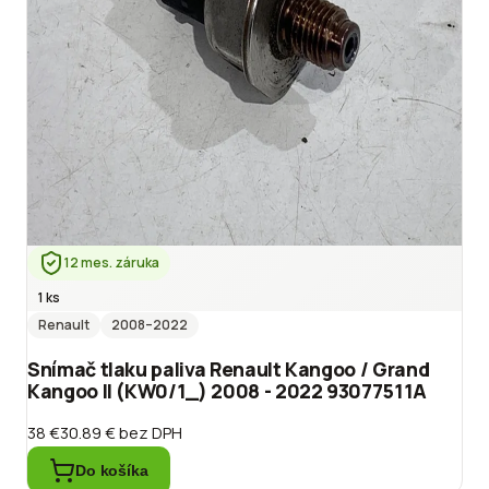
12 mes. záruka
1 ks
Renault
2008
–2022
Snímač tlaku paliva Renault Kangoo / Grand
Kangoo II (KW0/1_) 2008 - 2022 93077511A
38 €
30.89 €
bez DPH
Do košíka