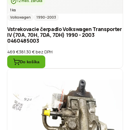
12 mes. záruka
1 ks
Volkswagen
1990
–2003
Vstrekovacie čerpadlo Volkswagen Transporter
IV (70A, 70H, 7DA, 7DH) 1990 - 2003
0460485003
469 €
381.30 €
bez DPH
Do košíka