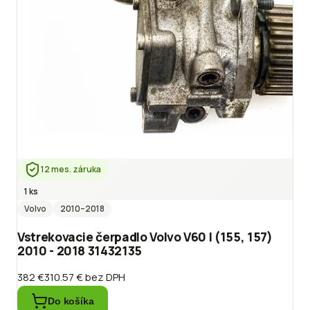
12 mes. záruka
1 ks
Volvo
2010
–2018
Vstrekovacie čerpadlo Volvo V60 I (155, 157)
2010 - 2018 31432135
382 €
310.57 €
bez DPH
Do košíka