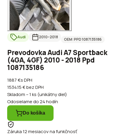
Audi
2010
–2018
OEM:
PPD 1087135186
Prevodovka Audi A7 Sportback
(4GA, 4GF) 2010 - 2018 Ppd
1087135186
1887 €
s DPH
1534.15 €
bez DPH
Skladom – 1 ks (unikátny diel)
Odosielame do 24 hodín
Do košíka
Záruka 12 mesiacov na funkčnosť