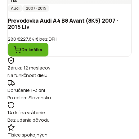
1 ks
Audi
2007
–2015
Prevodovka Audi A4 B8 Avant (8K5) 2007 -
2015 Llv
280 €
227.64 €
bez DPH
Do košíka
Záruka 12 mesiacov
Na funkčnosť dielu
Doručenie 1–3 dni
Po celom Slovensku
14 dní na vrátenie
Bez udania dôvodu
Tisíce spokojných