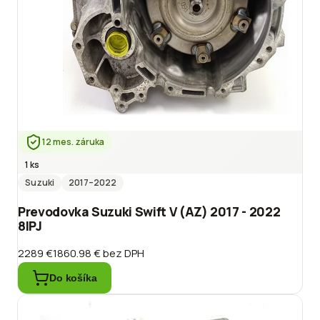
12 mes. záruka
1 ks
Suzuki
2017
–2022
Prevodovka Suzuki Swift V (AZ) 2017 - 2022
8IPJ
2289 €
1860.98 €
bez DPH
Do košíka