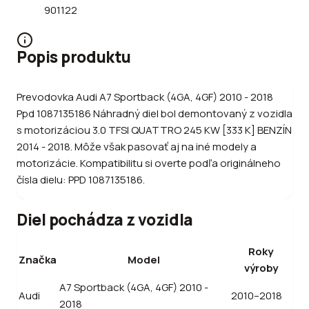
901122
Popis produktu
Prevodovka Audi A7 Sportback (4GA, 4GF) 2010 - 2018
Ppd 1087135186 Náhradný diel bol demontovaný z vozidla
s motorizáciou 3.0 TFSI QUATTRO 245 KW [333 K] BENZÍN
2014 - 2018. Môže však pasovať aj na iné modely a
motorizácie. Kompatibilitu si overte podľa originálneho
čísla dielu: PPD 1087135186.
Diel pochádza z vozidla
Roky
Značka
Model
výroby
A7 Sportback (4GA, 4GF) 2010 -
Audi
2010–2018
2018