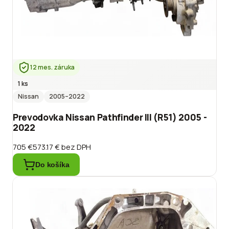
12 mes. záruka
1 ks
Nissan
2005
–2022
Prevodovka Nissan Pathfinder III (R51) 2005 -
2022
705 €
573.17 €
bez DPH
Do košíka