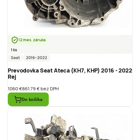
12 mes. záruka
1 ks
Seat
2016
–2022
Prevodovka Seat Ateca (KH7, KHP) 2016 - 2022
Rej
1060 €
861.79 €
bez DPH
Do košíka