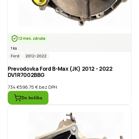
12 mes. záruka
1 ks
Ford
2012
–2022
Prevodovka Ford B-Max (JK) 2012 - 2022
DV1R7002BBG
734 €
596.75 €
bez DPH
Do košíka