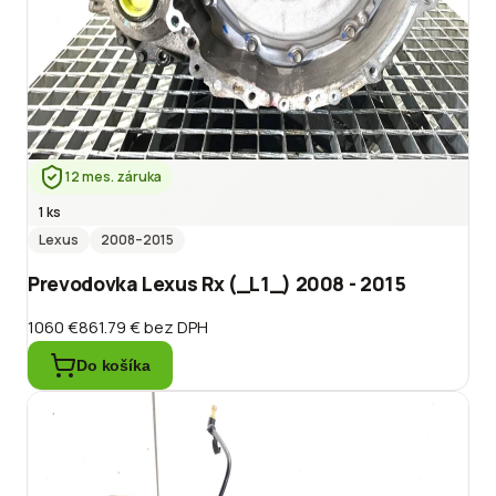
12 mes. záruka
1 ks
Lexus
2008
–2015
Prevodovka Lexus Rx (_L1_) 2008 - 2015
1060 €
861.79 €
bez DPH
Do košíka