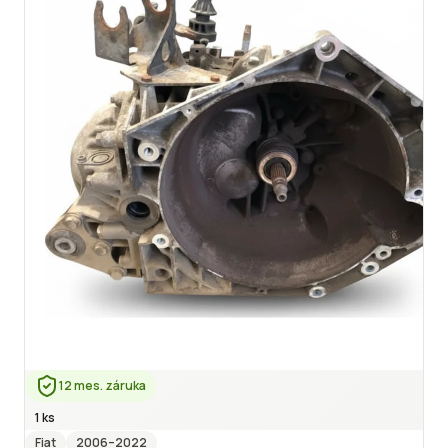
12 mes. záruka
1 ks
Fiat
2006
–2022