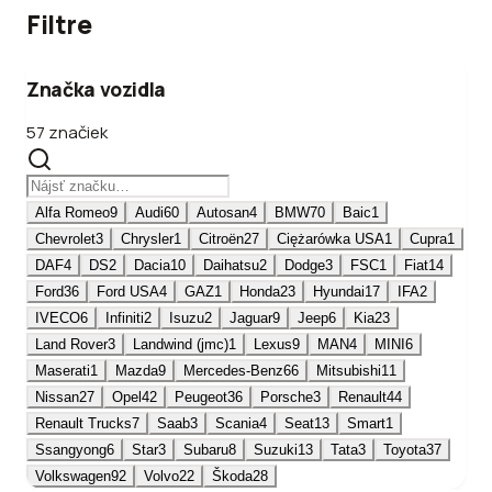
Filtre
Značka vozidla
57 značiek
Alfa Romeo
9
Audi
60
Autosan
4
BMW
70
Baic
1
Chevrolet
3
Chrysler
1
Citroën
27
Ciężarówka USA
1
Cupra
1
DAF
4
DS
2
Dacia
10
Daihatsu
2
Dodge
3
FSC
1
Fiat
14
Ford
36
Ford USA
4
GAZ
1
Honda
23
Hyundai
17
IFA
2
IVECO
6
Infiniti
2
Isuzu
2
Jaguar
9
Jeep
6
Kia
23
Land Rover
3
Landwind (jmc)
1
Lexus
9
MAN
4
MINI
6
Maserati
1
Mazda
9
Mercedes-Benz
66
Mitsubishi
11
Nissan
27
Opel
42
Peugeot
36
Porsche
3
Renault
44
Renault Trucks
7
Saab
3
Scania
4
Seat
13
Smart
1
Ssangyong
6
Star
3
Subaru
8
Suzuki
13
Tata
3
Toyota
37
Volkswagen
92
Volvo
22
Škoda
28