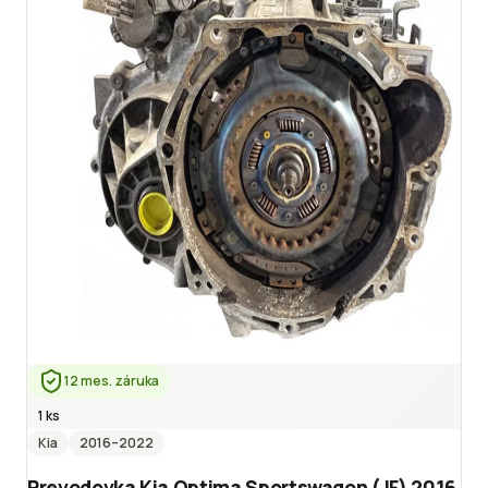
12 mes. záruka
1 ks
Kia
2016
–2022
Prevodovka Kia Optima Sportswagon (JF) 2016