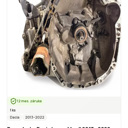
12 mes. záruka
1 ks
Dacia
2013
–2022