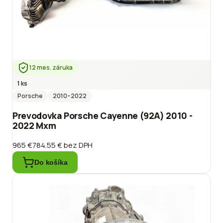
12 mes. záruka
1 ks
Porsche
2010
–2022
Prevodovka Porsche Cayenne (92A) 2010 -
2022 Mxm
965 €
784.55 €
bez DPH
Do košíka