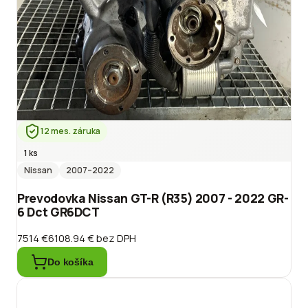
12 mes. záruka
1 ks
Nissan
2007
–2022
Prevodovka Nissan GT-R (R35) 2007 - 2022 GR-
6 Dct GR6DCT
7514 €
6108.94 €
bez DPH
Do košíka