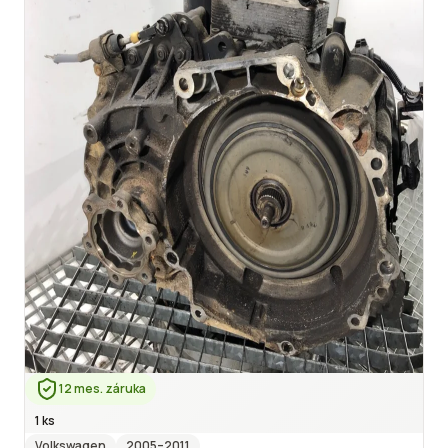
12 mes. záruka
1 ks
Volkswagen
2005
–2011