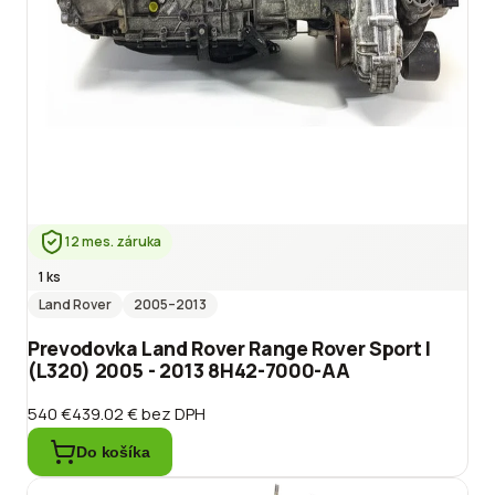
12 mes. záruka
1 ks
Land Rover
2005
–2013
Prevodovka Land Rover Range Rover Sport I
(L320) 2005 - 2013 8H42-7000-AA
540 €
439.02 €
bez DPH
Do košíka