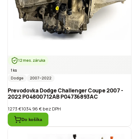
12 mes. záruka
1 ks
Dodge
2007
–2022
Prevodovka Dodge Challenger Coupe 2007 -
2022 P04800712AB P04736893AC
1273 €
1034.96 €
bez DPH
Do košíka