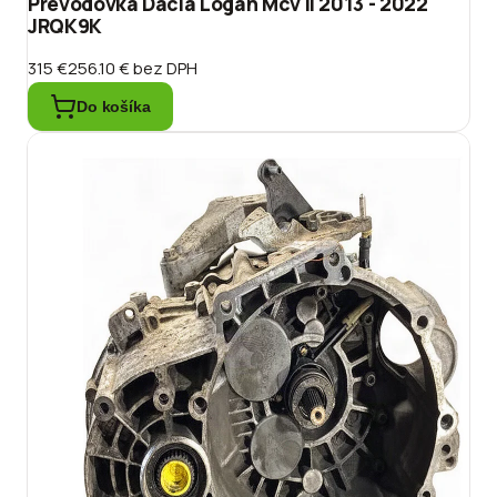
Prevodovka Dacia Logan Mcv II 2013 - 2022
JRQK9K
315 €
256.10 €
bez DPH
Do košíka