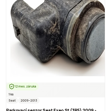
12 mes. záruka
1 ks
Seat
2009
–2013
Parkovací senzor Seat Exeo St (3R5) 2009 -