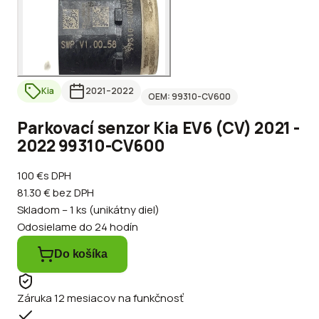
Kia
2021
–2022
OEM:
99310-CV600
Parkovací senzor Kia EV6 (CV) 2021 -
2022 99310-CV600
100 €
s DPH
81.30 €
bez DPH
Skladom – 1 ks (unikátny diel)
Odosielame do 24 hodín
Do košíka
Záruka 12 mesiacov na funkčnosť