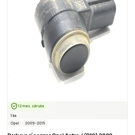
12 mes. záruka
1 ks
Opel
2009
–2015