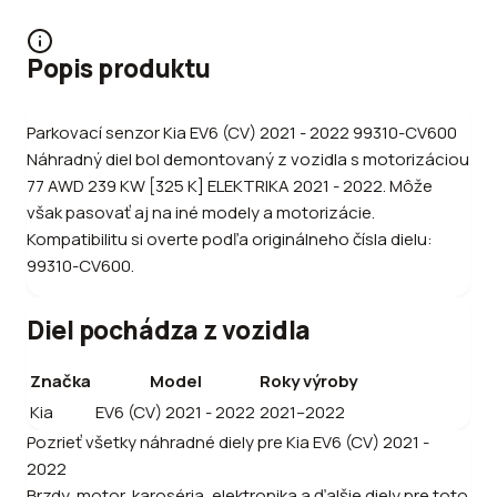
Popis produktu
Parkovací senzor Kia EV6 (CV) 2021 - 2022 99310-CV600
Náhradný diel bol demontovaný z vozidla s motorizáciou
77 AWD 239 KW [325 K] ELEKTRIKA 2021 - 2022. Môže
však pasovať aj na iné modely a motorizácie.
Kompatibilitu si overte podľa originálneho čísla dielu:
99310-CV600.
Diel pochádza z vozidla
Značka
Model
Roky výroby
Kia
EV6 (CV) 2021 - 2022
2021–2022
Pozrieť všetky náhradné diely pre
Kia
EV6 (CV) 2021 -
2022
Brzdy, motor, karoséria, elektronika a ďalšie diely pre toto