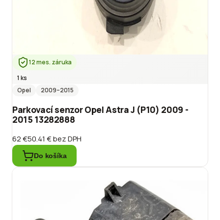
12 mes. záruka
1 ks
Opel
2009
–2015
Parkovací senzor Opel Astra J (P10) 2009 -
2015 13282888
62 €
50.41 €
bez DPH
Do košíka