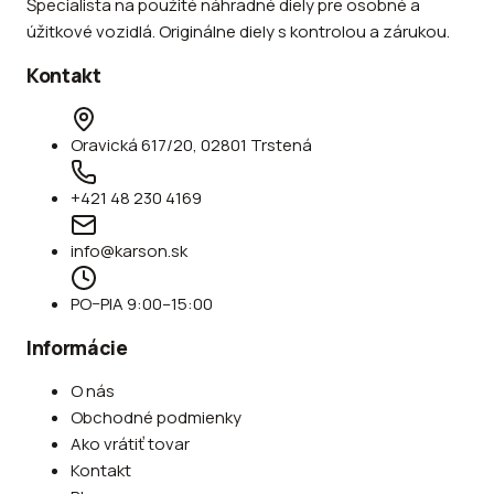
Špecialista na použité náhradné diely pre osobné a
úžitkové vozidlá. Originálne diely s kontrolou a zárukou.
Kontakt
Oravická 617/20, 02801 Trstená
+421 48 230 4169
info@karson.sk
PO–PIA 9:00–15:00
Informácie
O nás
Obchodné podmienky
Ako vrátiť tovar
Kontakt