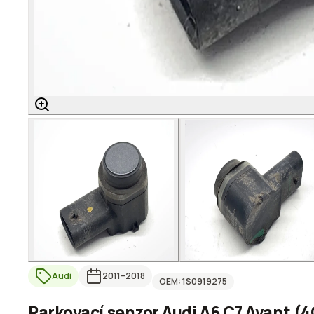
Audi
2011
–2018
OEM:
1S0919275
Parkovací senzor Audi A6 C7 Avant (4