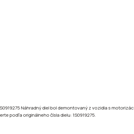
1S0919275 Náhradný diel bol demontovaný z vozidla s motorizácio
erte podľa originálneho čísla dielu: 1S0919275.