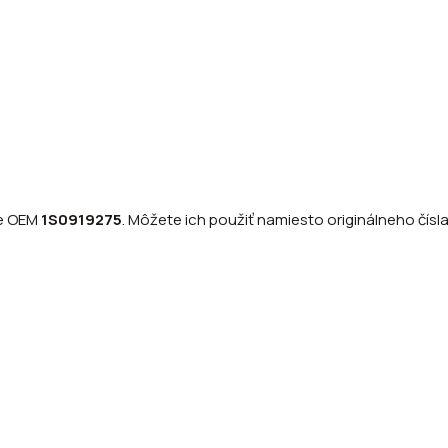
re OEM
1S0919275
.
Môžete ich použiť namiesto originálneho čísla