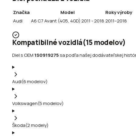
Značka
Model
Roky výroby
Audi
A6 C7 Avant (4G5, 4GD) 2011 - 2018
2011–2018
Kompatibilné vozidlá
(
15
modelov
)
Diel s OEM
1S0919275
sa podľa našej dodávateľskej históri
Audi
(
6
modelov
)
Volkswagen
(
5
modelov
)
Škoda
(
2
modely
)