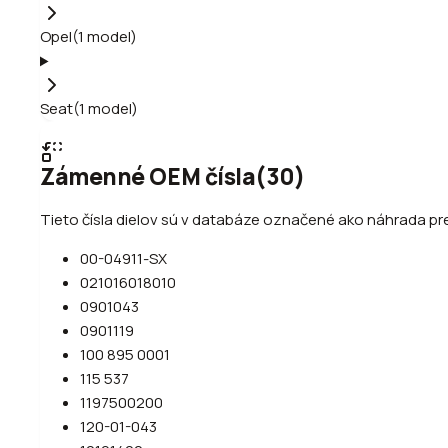
Opel
(
1
model
)
Seat
(
1
model
)
Zámenné OEM čísla
(
30
)
Tieto čísla dielov sú v databáze označené ako náhrada p
00-04911-SX
021016018010
0901043
0901119
100 895 0001
115 537
1197500200
120-01-043