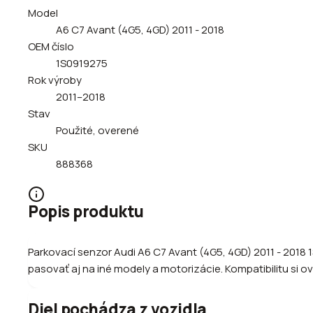
Model
A6 C7 Avant (4G5, 4GD) 2011 - 2018
OEM číslo
1S0919275
Rok výroby
2011–2018
Stav
Použité, overené
SKU
888368
Popis produktu
Parkovací senzor Audi A6 C7 Avant (4G5, 4GD) 2011 - 2018 
pasovať aj na iné modely a motorizácie. Kompatibilitu si ov
Diel pochádza z vozidla