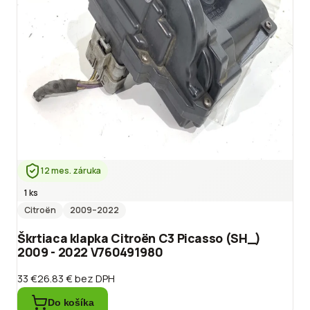
12 mes. záruka
1 ks
Citroën
2009
–2022
Škrtiaca klapka Citroën C3 Picasso (SH_)
2009 - 2022 V760491980
33 €
26.83 €
bez DPH
Do košíka