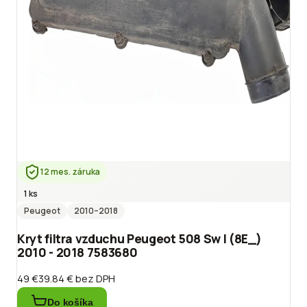
12 mes. záruka
1 ks
Peugeot
2010
–2018
Kryt filtra vzduchu Peugeot 508 Sw I (8E_)
2010 - 2018 7583680
49 €
39.84 €
bez DPH
Do košíka