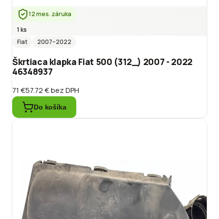
12 mes. záruka
1 ks
Fiat
2007
–2022
Škrtiaca klapka Fiat 500 (312_) 2007 - 2022
46348937
71 €
57.72 €
bez DPH
Do košíka