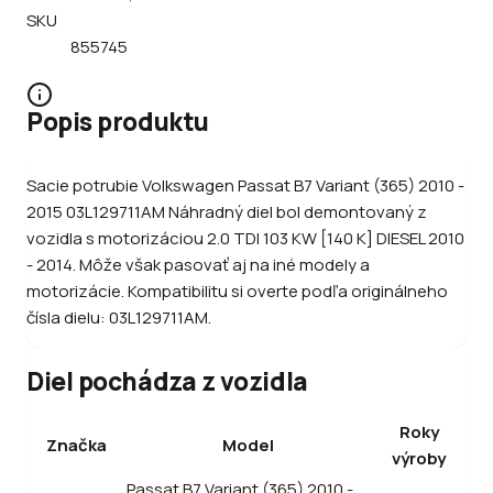
SKU
855745
Popis produktu
Sacie potrubie Volkswagen Passat B7 Variant (365) 2010 -
2015 03L129711AM Náhradný diel bol demontovaný z
vozidla s motorizáciou 2.0 TDI 103 KW [140 K] DIESEL 2010
- 2014. Môže však pasovať aj na iné modely a
motorizácie. Kompatibilitu si overte podľa originálneho
čísla dielu: 03L129711AM.
Diel pochádza z vozidla
Roky
Značka
Model
výroby
Passat B7 Variant (365) 2010 -