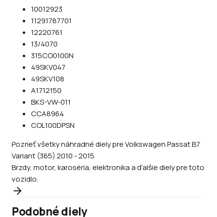
10012923
11291787701
12220761
13/4070
315CO0100N
49SKV047
49SKV108
A1712150
BKS-VW-011
CCA8964
COL100DPSN
Pozrieť všetky náhradné diely pre
Volkswagen
Passat B7
Variant (365) 2010 - 2015
Brzdy, motor, karoséria, elektronika a ďalšie diely pre toto
vozidlo.
Podobné diely