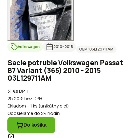
Volkswagen
2010
–2015
OEM:
03L129711AM
Sacie potrubie Volkswagen Passat
B7 Variant (365) 2010 - 2015
03L129711AM
31 €
s DPH
25.20 €
bez DPH
Skladom – 1 ks (unikátny diel)
Odosielame do 24 hodín
Do košíka