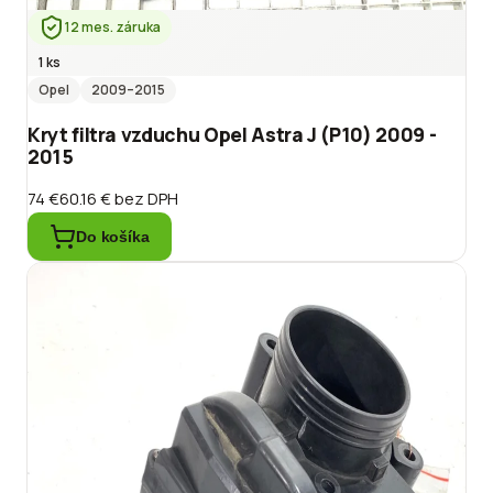
12 mes. záruka
1 ks
Opel
2009
–2015
Kryt filtra vzduchu Opel Astra J (P10) 2009 -
2015
74 €
60.16 €
bez DPH
Do košíka