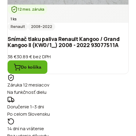
12 mes. záruka
1 ks
Renault
2008
–2022
Snímač tlaku paliva Renault Kangoo / Grand
Kangoo II (KW0/1_) 2008 - 2022 93077511A
38 €
30.89 €
bez DPH
Do košíka
Záruka 12 mesiacov
Na funkčnosť dielu
Doručenie 1–3 dni
Po celom Slovensku
14 dní na vrátenie
Bez udania dôvodu