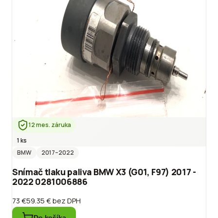
12 mes. záruka
1 ks
BMW
2017
–2022
Snímač tlaku paliva BMW X3 (G01, F97) 2017 -
2022 0281006886
73 €
59.35 €
bez DPH
Do košíka