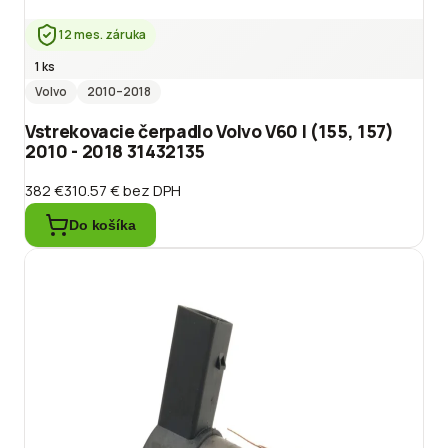
12 mes. záruka
1 ks
Volvo
2010
–2018
Vstrekovacie čerpadlo Volvo V60 I (155, 157)
2010 - 2018 31432135
382 €
310.57 €
bez DPH
Do košíka