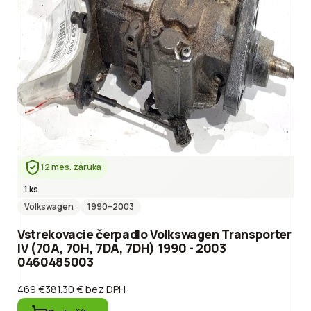
12 mes. záruka
1 ks
Volkswagen
1990
–2003
Vstrekovacie čerpadlo Volkswagen Transporter
IV (70A, 70H, 7DA, 7DH) 1990 - 2003
0460485003
469 €
381.30 €
bez DPH