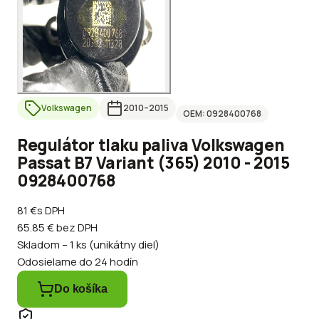
Volkswagen
2010
–2015
OEM:
0928400768
Regulátor tlaku paliva Volkswagen
Passat B7 Variant (365) 2010 - 2015
0928400768
81 €
s DPH
65.85 €
bez DPH
Skladom – 1 ks (unikátny diel)
Odosielame do 24 hodín
Do košíka