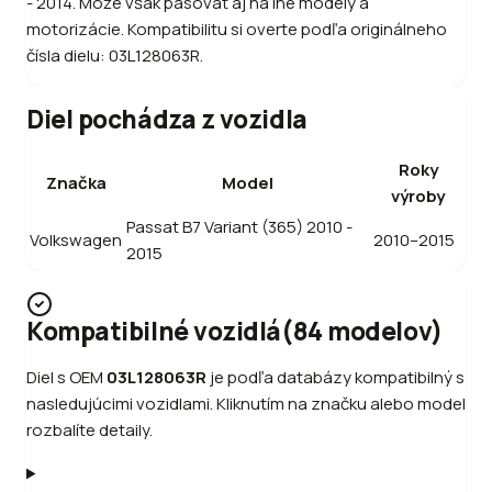
- 2014. Môže však pasovať aj na iné modely a
motorizácie. Kompatibilitu si overte podľa originálneho
čísla dielu: 03L128063R.
Diel pochádza z vozidla
Roky
Značka
Model
výroby
Passat B7 Variant (365) 2010 -
Volkswagen
2010–2015
2015
Kompatibilné vozidlá
(
84
modelov
)
Diel s OEM
03L128063R
je podľa databázy kompatibilný s
nasledujúcimi vozidlami. Kliknutím na značku alebo model
rozbalíte detaily.