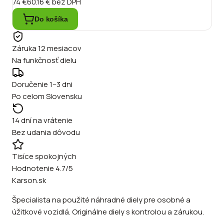
74 €
60.16 €
bez DPH
Do košíka
Záruka 12 mesiacov
Na funkčnosť dielu
Doručenie 1–3 dni
Po celom Slovensku
14 dní na vrátenie
Bez udania dôvodu
Tisíce spokojných
Hodnotenie 4.7/5
Karson.sk
Špecialista na použité náhradné diely pre osobné a
úžitkové vozidlá. Originálne diely s kontrolou a zárukou.