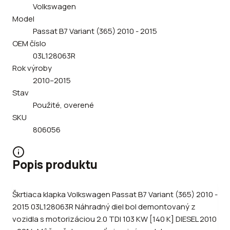
Volkswagen
Model
Passat B7 Variant (365) 2010 - 2015
OEM číslo
03L128063R
Rok výroby
2010–2015
Stav
Použité, overené
SKU
806056
Popis produktu
Škrtiaca klapka Volkswagen Passat B7 Variant (365) 2010 -
2015 03L128063R Náhradný diel bol demontovaný z
vozidla s motorizáciou 2.0 TDI 103 KW [140 K] DIESEL 2010