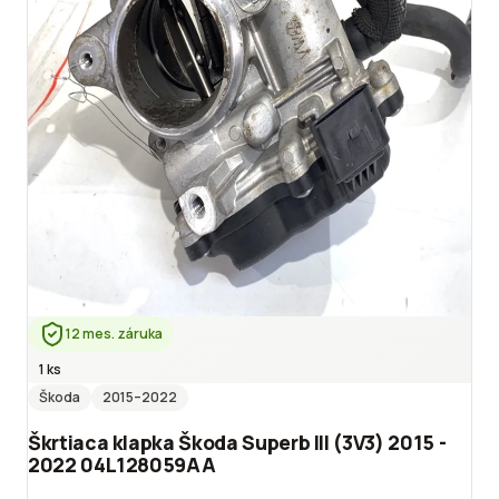
12 mes. záruka
1 ks
Škoda
2015
–2022
Škrtiaca klapka Škoda Superb III (3V3) 2015 -
2022 04L128059AA