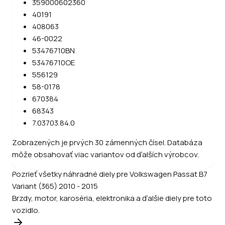
359000602360
40191
408063
46-0022
53476710BN
53476710OE
556129
58-0178
670384
68343
7.03703.84.0
Zobrazených je prvých 30 zámenných čísel. Databáza
môže obsahovať viac variantov od ďalších výrobcov.
Pozrieť všetky náhradné diely pre
Volkswagen
Passat B7
Variant (365) 2010 - 2015
Brzdy, motor, karoséria, elektronika a ďalšie diely pre toto
vozidlo.