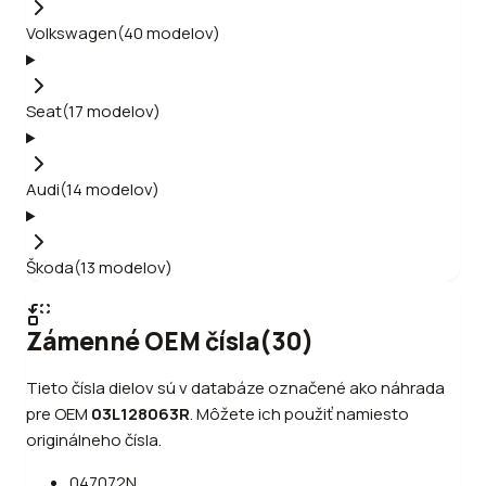
Volkswagen
(
40
modelov
)
Seat
(
17
modelov
)
Audi
(
14
modelov
)
Škoda
(
13
modelov
)
Zámenné OEM čísla
(
30
)
Tieto čísla dielov sú v databáze označené ako náhrada
pre OEM
03L128063R
.
Môžete ich použiť namiesto
originálneho čísla.
047072N