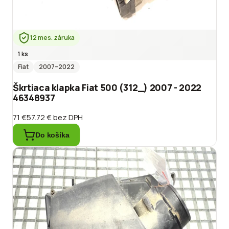
12 mes. záruka
1 ks
Fiat
2007
–2022
Škrtiaca klapka Fiat 500 (312_) 2007 - 2022
46348937
71 €
57.72 €
bez DPH
Do košíka