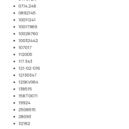
07.14.246
0892145
10011241
10017969
10026760
10032442
107017
112005
117 343
121-02-016
12130347
12SKV064
138515
158T0071
19924
2508515
28093
32182