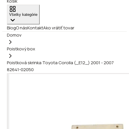
Košík
Všetky kategórie
Blog
O nás
Kontakt
Ako vrátiť tovar
Domov
Poistkový box
Poistková skrinka Toyota Corolla (_E12_) 2001 - 2007
82641-02050