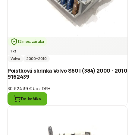
12 mes. záruka
1 ks
Volvo
2000
–2010
Poistková skrinka Volvo S60 I (384) 2000 - 2010
9162439
30 €
24.39 €
bez DPH
Do košíka