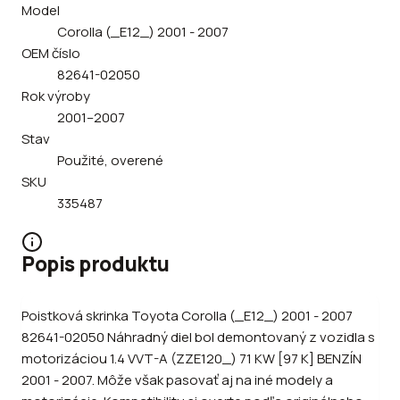
Model
Corolla (_E12_) 2001 - 2007
OEM číslo
82641-02050
Rok výroby
2001–2007
Stav
Použité, overené
SKU
335487
Popis produktu
Poistková skrinka Toyota Corolla (_E12_) 2001 - 2007
82641-02050 Náhradný diel bol demontovaný z vozidla s
motorizáciou 1.4 VVT-A (ZZE120_) 71 KW [97 K] BENZÍN
2001 - 2007. Môže však pasovať aj na iné modely a