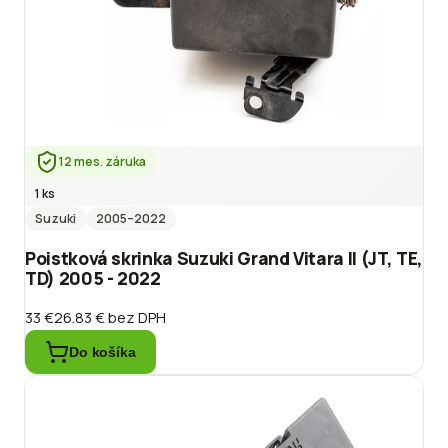
12 mes. záruka
1 ks
Suzuki
2005
–2022
Poistková skrinka Suzuki Grand Vitara II (JT, TE,
TD) 2005 - 2022
33 €
26.83 €
bez DPH
Do košíka