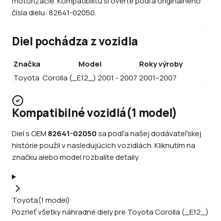
motorizácie. Kompatibilitu si overte podľa originálneho
čísla dielu: 82641-02050.
Diel pochádza z vozidla
Značka
Model
Roky výroby
Toyota
Corolla (_E12_) 2001 - 2007
2001–2007
Kompatibilné vozidlá
(
1
model
)
Diel s OEM
82641-02050
sa podľa našej dodávateľskej
histórie použil v nasledujúcich vozidlách. Kliknutím na
značku alebo model rozbalíte detaily.
Toyota
(
1
model
)
Pozrieť všetky náhradné diely pre
Toyota
Corolla (_E12_)