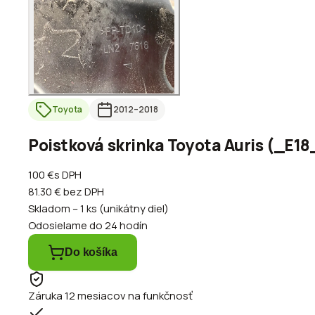
Toyota
2012
–2018
Poistková skrinka Toyota Auris (_E18_
100 €
s DPH
81.30 €
bez DPH
Skladom – 1 ks (unikátny diel)
Odosielame do 24 hodín
Do košíka
Záruka 12 mesiacov na funkčnosť