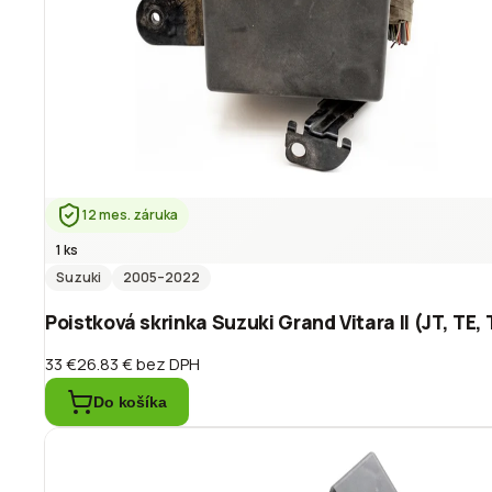
12 mes. záruka
1 ks
Suzuki
2005
–2022
Poistková skrinka Suzuki Grand Vitara II (JT, TE,
33 €
26.83 €
bez DPH
Do košíka