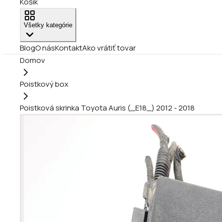
Košík
Všetky kategórie
Blog
O nás
Kontakt
Ako vrátiť tovar
Domov
Poistkový box
Poistková skrinka Toyota Auris (_E18_) 2012 - 2018