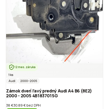
12 mes. záruka
1 ks
Audi
2000
–2005
Zámok dverí ľavý predný Audi A4 B6 (8E2)
2000 - 2005 4B1837015G
38 €
30.89 €
bez DPH