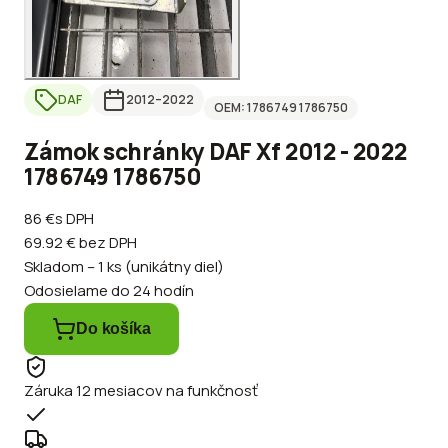
DAF
2012
–2022
OEM:
1786749 1786750
Zámok schránky DAF Xf 2012 - 2022
1786749 1786750
86 €
s DPH
69.92 €
bez DPH
Skladom – 1 ks (unikátny diel)
Odosielame do 24 hodín
Do košíka
Záruka 12 mesiacov na funkčnosť