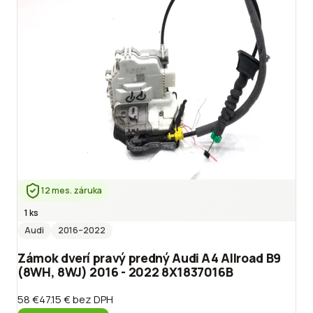
12 mes. záruka
1 ks
Audi
2016
–2022
Zámok dverí pravý predný Audi A4 Allroad B9
(8WH, 8WJ) 2016 - 2022 8X1837016B
58 €
47.15 €
bez DPH