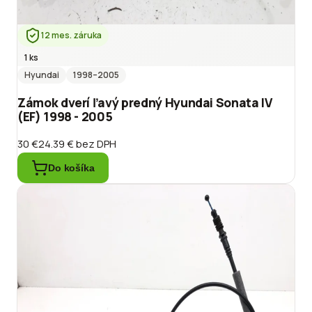
12 mes. záruka
1 ks
Hyundai
1998
–2005
Zámok dverí ľavý predný Hyundai Sonata IV
(EF) 1998 - 2005
30 €
24.39 €
bez DPH
Do košíka