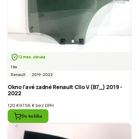
12 mes. záruka
1 ks
Renault
2019
–2022
Okno ľavé zadné Renault Clio V (B7_) 2019 -
2022
120 €
97.56 €
bez DPH
Do košíka