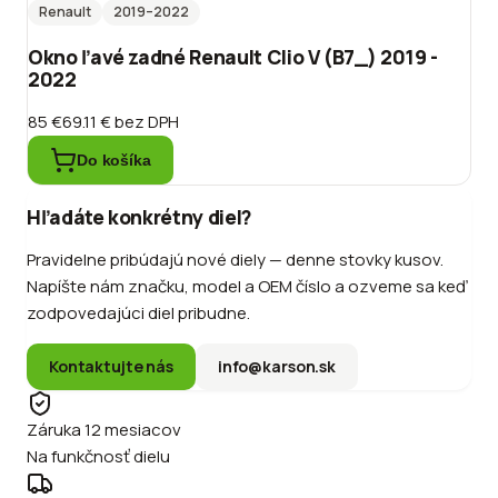
Renault
2019
–2022
Okno ľavé zadné Renault Clio V (B7_) 2019 -
2022
85 €
69.11 €
bez DPH
Do košíka
Hľadáte konkrétny diel?
Pravidelne pribúdajú nové diely — denne stovky kusov.
Napíšte nám značku, model a OEM číslo a ozveme sa keď
zodpovedajúci diel pribudne.
Kontaktujte nás
info@karson.sk
Záruka 12 mesiacov
Na funkčnosť dielu