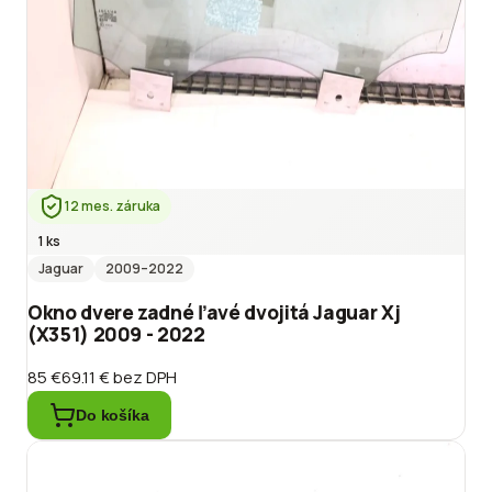
12 mes. záruka
1 ks
Jaguar
2009
–2022
Okno dvere zadné ľavé dvojitá Jaguar Xj
(X351) 2009 - 2022
85 €
69.11 €
bez DPH
Do košíka