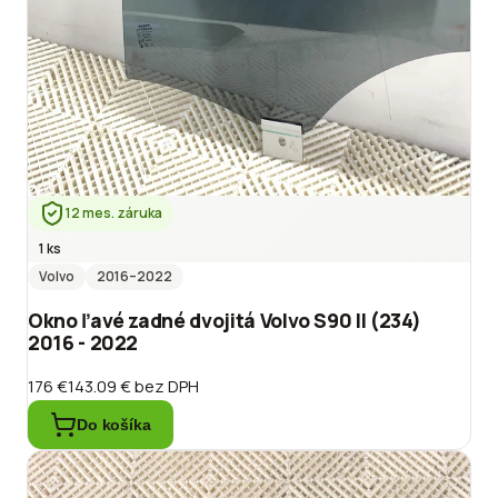
12 mes. záruka
1 ks
Volvo
2016
–2022
Okno ľavé zadné dvojitá Volvo S90 II (234)
2016 - 2022
176 €
143.09 €
bez DPH
Do košíka