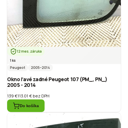
12 mes. záruka
1 ks
Peugeot
2005
–2014
Okno ľavé zadné Peugeot 107 (PM_, PN_)
2005 - 2014
139 €
113.01 €
bez DPH
Do košíka