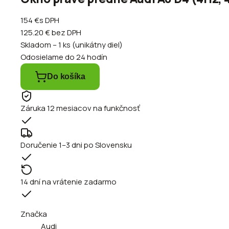
154 €
s DPH
125.20 €
bez DPH
Skladom – 1 ks (unikátny diel)
Odosielame do 24 hodín
Do košíka
Záruka 12 mesiacov na funkčnosť
Doručenie 1–3 dni po Slovensku
14 dní na vrátenie zadarmo
Značka
Audi