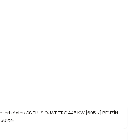
 motorizáciou S8 PLUS QUATTRO 445 KW [605 K] BENZÍN
845022E.