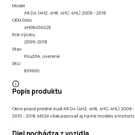
Model
A8 D4 (4H2, 4H8, 4HC, 4HL) 2009 - 2018
OEM číslo
4H0845022E
Rok výroby
2009–2018
Stav
Použité, overené
SKU
891600
Popis produktu
Okno pravé predné Audi A8 D4 (4H2, 4H8, 4HC, 4HL) 2009
2015 - 2018. Môže však pasovať aj na iné modely a motorizá
Diel pochádza z vozidla