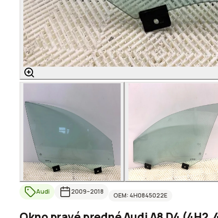
Audi
2009
–2018
OEM:
4H0845022E
Okno pravé predné Audi A8 D4 (4H2, 