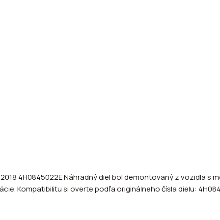
 - 2018 4H0845022E Náhradný diel bol demontovaný z vozidla s
cie. Kompatibilitu si overte podľa originálneho čísla dielu: 4H0