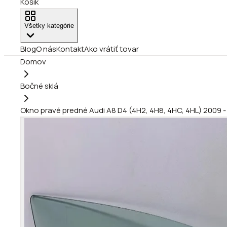
Košík
Všetky kategórie
Blog
O nás
Kontakt
Ako vrátiť tovar
Domov
Bočné sklá
Okno pravé predné Audi A8 D4 (4H2, 4H8, 4HC, 4HL) 2009