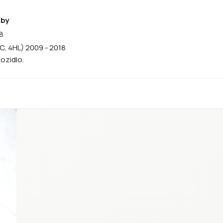
oby
8
C, 4HL) 2009 - 2018
vozidlo.