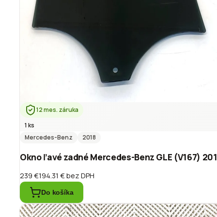
12 mes. záruka
1 ks
Mercedes-Benz
2018
Okno ľavé zadné Mercedes-Benz GLE (V167) 201
239 €
194.31 €
bez DPH
Do košíka