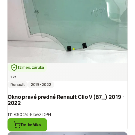
12 mes. záruka
1 ks
Renault
2019
–2022
Okno pravé predné Renault Clio V (B7_) 2019 -
2022
111 €
90.24 €
bez DPH
Do košíka