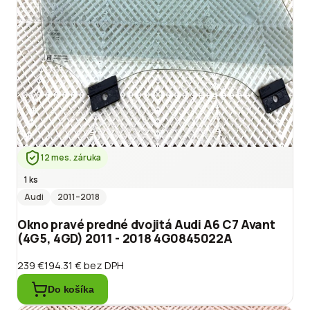
12 mes. záruka
1 ks
Audi
2011
–2018
Okno pravé predné dvojitá Audi A6 C7 Avant
(4G5, 4GD) 2011 - 2018 4G0845022A
239 €
194.31 €
bez DPH
Do košíka