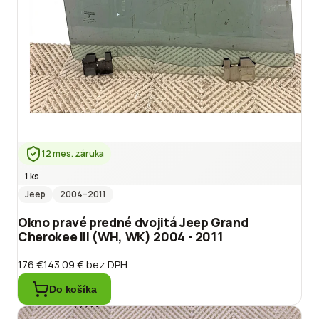
12 mes. záruka
1 ks
Jeep
2004
–2011
Okno pravé predné dvojitá Jeep Grand
Cherokee III (WH, WK) 2004 - 2011
176 €
143.09 €
bez DPH
Do košíka