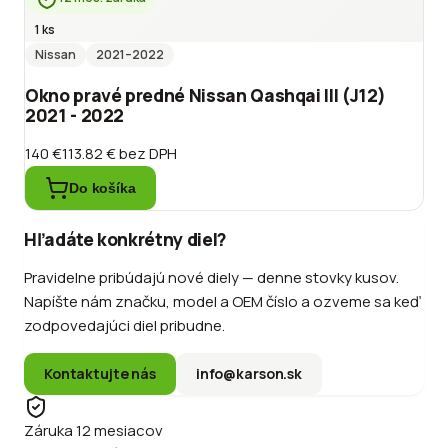
1 ks
Nissan
2021
–2022
Okno pravé predné Nissan Qashqai III (J12)
2021 - 2022
140 €
113.82 €
bez DPH
Do košíka
Hľadáte konkrétny diel?
Pravidelne pribúdajú nové diely — denne stovky kusov.
Napíšte nám značku, model a OEM číslo a ozveme sa keď
zodpovedajúci diel pribudne.
Kontaktujte nás
info@karson.sk
Záruka 12 mesiacov