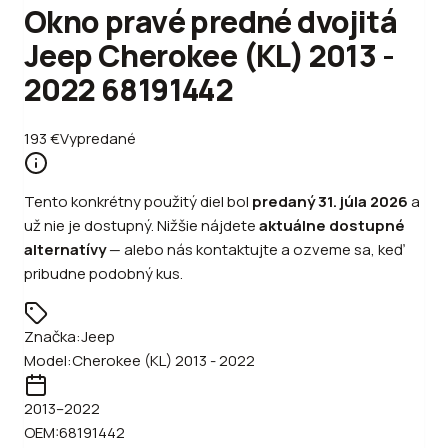
Okno pravé predné dvojitá
Jeep Cherokee (KL) 2013 -
2022 68191442
193
€
Vypredané
Tento konkrétny použitý diel bol
predaný
31. júla 2026
a
už nie je dostupný. Nižšie nájdete
aktuálne dostupné
alternatívy
—
alebo
nás kontaktujte a ozveme sa, keď
pribudne podobný kus.
Značka:
Jeep
Model:
Cherokee (KL) 2013 - 2022
2013
–2022
OEM:
68191442