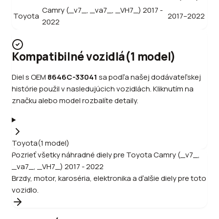
Camry (_v7_, _va7_, _VH7_) 2017 -
Toyota
2017–2022
2022
Kompatibilné vozidlá
(
1
model
)
Diel s OEM
8646C-33041
sa podľa našej dodávateľskej
histórie použil v nasledujúcich vozidlách. Kliknutím na
značku alebo model rozbalíte detaily.
Toyota
(
1
model
)
Pozrieť všetky náhradné diely pre
Toyota
Camry (_v7_,
_va7_, _VH7_) 2017 - 2022
Brzdy, motor, karoséria, elektronika a ďalšie diely pre toto
vozidlo.