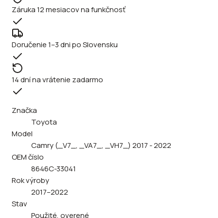
Záruka 12 mesiacov na funkčnosť
Doručenie 1–3 dni po Slovensku
14 dní na vrátenie zadarmo
Značka
Toyota
Model
Camry (_V7_, _VA7_, _VH7_) 2017 - 2022
OEM číslo
8646C-33041
Rok výroby
2017–2022
Stav
Použité, overené