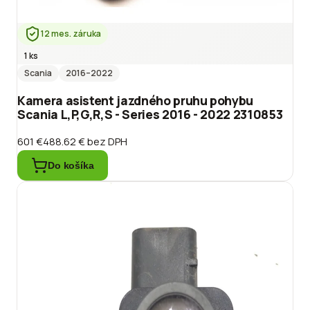
12 mes. záruka
1 ks
Scania
2016
–2022
Kamera asistent jazdného pruhu pohybu
Scania L,P,G,R,S - Series 2016 - 2022 2310853
601 €
488.62 €
bez DPH
Do košíka