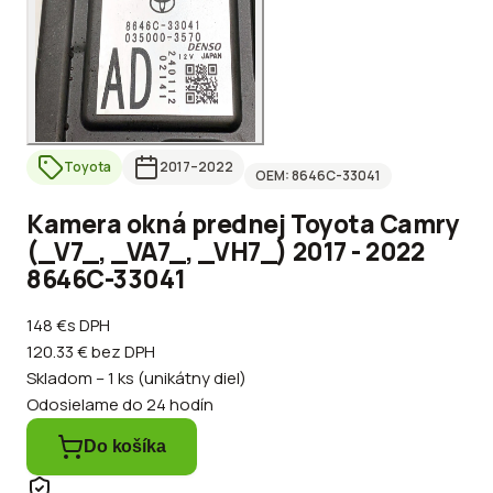
Toyota
2017
–2022
OEM:
8646C-33041
Kamera okná prednej Toyota Camry
(_V7_, _VA7_, _VH7_) 2017 - 2022
8646C-33041
148 €
s DPH
120.33 €
bez DPH
Skladom – 1 ks (unikátny diel)
Odosielame do 24 hodín
Do košíka