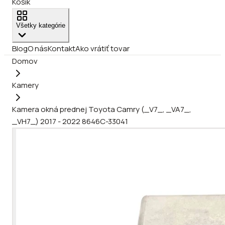
Košík
Všetky kategórie
Blog
O nás
Kontakt
Ako vrátiť tovar
Domov
Kamery
Kamera okná prednej Toyota Camry (_V7_, _VA7_,
_VH7_) 2017 - 2022 8646C-33041