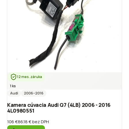
12 mes. záruka
1 ks
Audi
2006
–2016
Kamera cúvacia Audi Q7 (4LB) 2006 - 2016
4L0980551
106 €
86.18 €
bez DPH