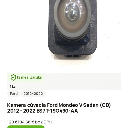
12 mes. záruka
1 ks
Ford
2012
–2022
Kamera cúvacia Ford Mondeo V Sedan (CD)
2012 - 2022 ES7T-19G490-AA
129 €
104.88 €
bez DPH