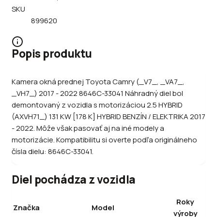
SKU
899620
Popis produktu
Kamera okná prednej Toyota Camry (_V7_, _VA7_,
_VH7_) 2017 - 2022 8646C-33041 Náhradný diel bol
demontovaný z vozidla s motorizáciou 2.5 HYBRID
(AXVH71_) 131 KW [178 K] HYBRID BENZÍN / ELEKTRIKA 2017
- 2022. Môže však pasovať aj na iné modely a
motorizácie. Kompatibilitu si overte podľa originálneho
čísla dielu: 8646C-33041.
Diel pochádza z vozidla
Roky
Značka
Model
výroby