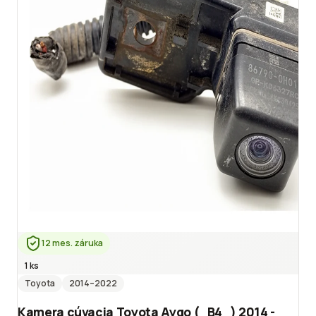
12 mes. záruka
1 ks
Toyota
2014
–2022
Kamera cúvacia Toyota Aygo (_B4_) 2014 -