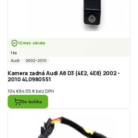
12 mes. záruka
1 ks
Audi
2002
–2010
Kamera zadná Audi A8 D3 (4E2, 4E8) 2002 -
2010 4L0980551
104 €
84.55 €
bez DPH
Do košíka