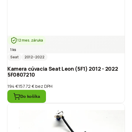
12 mes. záruka
1 ks
Seat
2012
–2022
Kamera cúvacia Seat Leon (5F1) 2012 - 2022
5F0807210
194 €
157.72 €
bez DPH
Do košíka