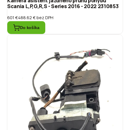
Kamera asistent jazdného pruhu pohybu
Scania L,P,G,R,S - Series 2016 - 2022 2310853
601 €
488.62 €
bez DPH
Do košíka