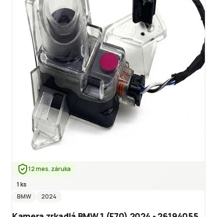
12 mes. záruka
1 ks
BMW
2024
Kamera zrkadlá BMW 1 (F70) 2024 - 26194055