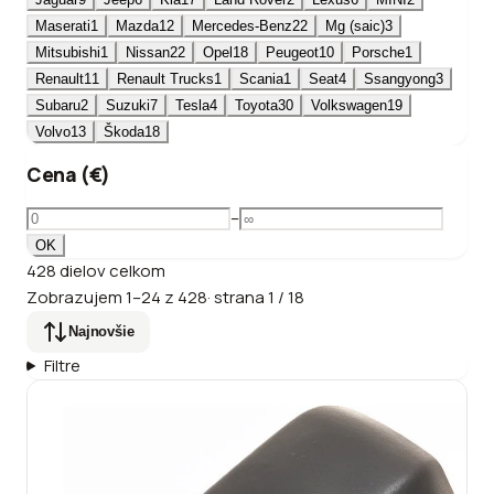
Maserati
1
Mazda
12
Mercedes-Benz
22
Mg (saic)
3
Mitsubishi
1
Nissan
22
Opel
18
Peugeot
10
Porsche
1
Renault
11
Renault Trucks
1
Scania
1
Seat
4
Ssangyong
3
Subaru
2
Suzuki
7
Tesla
4
Toyota
30
Volkswagen
19
Volvo
13
Škoda
18
Cena (€)
–
OK
428
dielov
celkom
Zobrazujem
1
–
24
z
428
·
strana
1
/
18
Najnovšie
Filtre