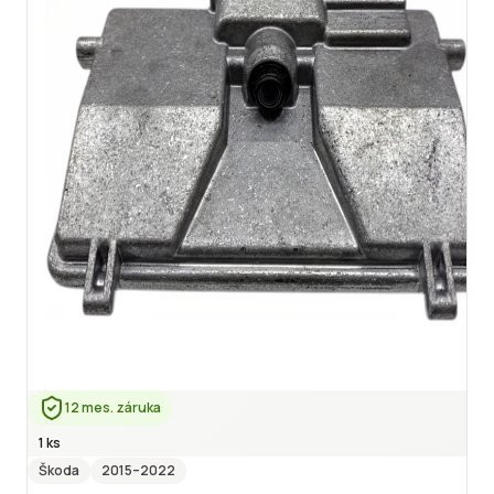
12 mes. záruka
1 ks
Škoda
2015
–2022