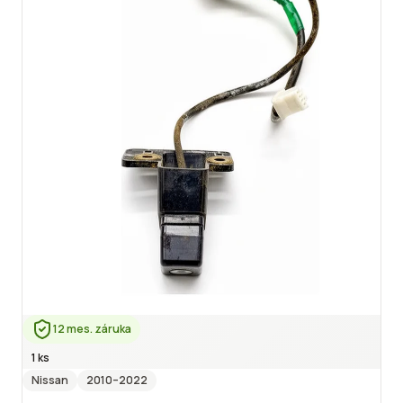
12 mes. záruka
1 ks
Nissan
2010
–2022