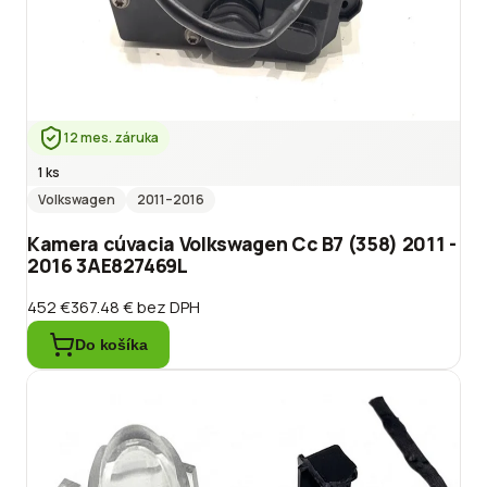
12 mes. záruka
1 ks
Volkswagen
2011
–2016
Kamera cúvacia Volkswagen Cc B7 (358) 2011 -
2016 3AE827469L
452 €
367.48 €
bez DPH
Do košíka