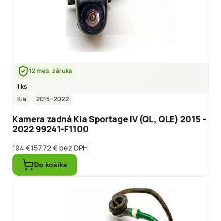
12 mes. záruka
1 ks
Kia
2015
–2022
Kamera zadná Kia Sportage IV (QL, QLE) 2015 -
2022 99241-F1100
194 €
157.72 €
bez DPH
Do košíka