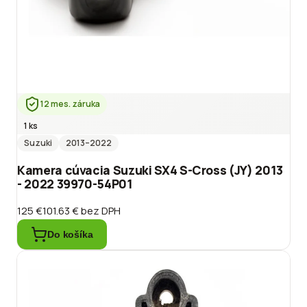
12 mes. záruka
1 ks
Suzuki
2013
–2022
Kamera cúvacia Suzuki SX4 S-Cross (JY) 2013
- 2022 39970-54P01
125 €
101.63 €
bez DPH
Do košíka