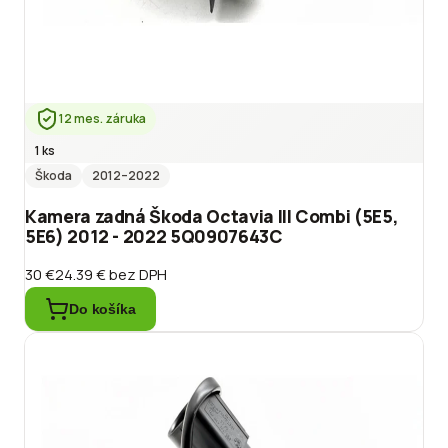
12 mes. záruka
1 ks
Škoda
2012
–2022
Kamera zadná Škoda Octavia III Combi (5E5,
5E6) 2012 - 2022 5Q0907643C
30 €
24.39 €
bez DPH
Do košíka