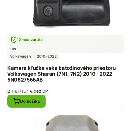
12 mes. záruka
1 ks
Volkswagen
2010
–2022
Kamera kľučka veka batožinového priestoru
Volkswagen Sharan (7N1, 7N2) 2010 - 2022
5N0827566AB
211 €
171.54 €
bez DPH
Do košíka