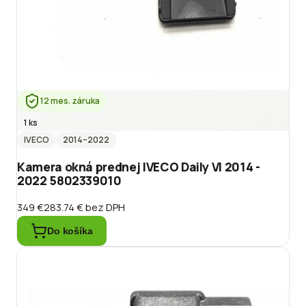
12 mes. záruka
1 ks
IVECO
2014
–2022
Kamera okná prednej IVECO Daily VI 2014 -
2022 5802339010
349 €
283.74 €
bez DPH
Do košíka