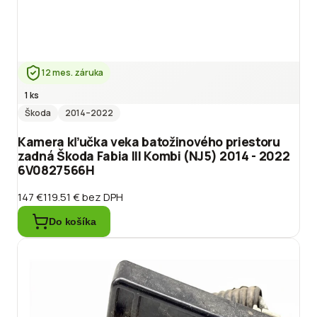
12 mes. záruka
1 ks
Škoda
2014
–2022
Kamera kľučka veka batožinového priestoru
zadná Škoda Fabia III Kombi (NJ5) 2014 - 2022
6V0827566H
147 €
119.51 €
bez DPH
Do košíka