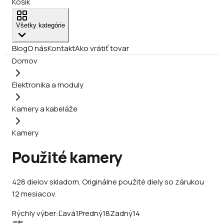
Košík
Všetky kategórie
Blog
O nás
Kontakt
Ako vrátiť tovar
Domov
Elektronika a moduly
Kamery a kabeláže
Kamery
Použité kamery
428
dielov
skladom
.
Originálne použité diely so zárukou
12 mesiacov.
Rýchly výber:
Ľavá
1
Predný
18
Zadný
14