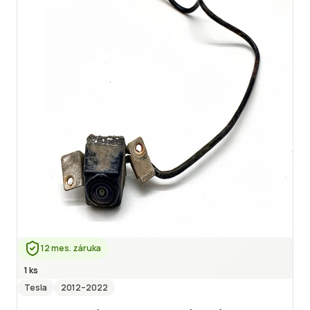
12 mes. záruka
1 ks
Tesla
2012
–2022