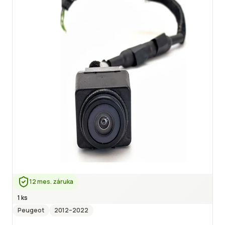
12 mes. záruka
1 ks
Peugeot
2012
–2022