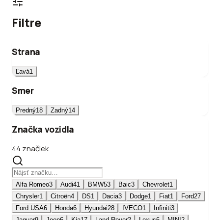
Filtre
Strana
Ľavá
1
Smer
Predný
18
Zadný
14
Značka vozidla
44 značiek
Alfa Romeo
3
Audi
41
BMW
53
Baic
3
Chevrolet
1
Chrysler
1
Citroën
4
DS
1
Dacia
3
Dodge
1
Fiat
1
Ford
27
Ford USA
6
Honda
6
Hyundai
28
IVECO
1
Infiniti
3
Jaguar
9
Jeep
6
Kia
17
Land Rover
2
Lexus
6
MINI
2