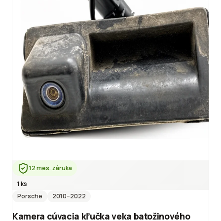
12 mes. záruka
1 ks
Porsche
2010
–2022
Kamera cúvacia kľučka veka batožinového