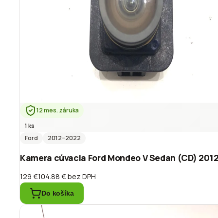
12 mes. záruka
1 ks
Ford
2012
–2022
Kamera cúvacia Ford Mondeo V Sedan (CD) 201
129 €
104.88 €
bez DPH
Do košíka