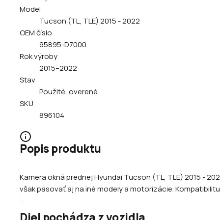
Model
Tucson (TL, TLE) 2015 - 2022
OEM číslo
95895-D7000
Rok výroby
2015–2022
Stav
Použité, overené
SKU
896104
Popis produktu
Kamera okná prednej Hyundai Tucson (TL, TLE) 2015 - 2022
však pasovať aj na iné modely a motorizácie. Kompatibilitu
Diel pochádza z vozidla