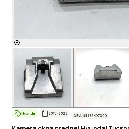
Hyundai
2015
–2022
OEM:
95895-D7000
Kamera okná prednej Hyundai Tucson