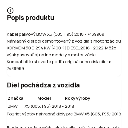
Popis produktu
Kábel palivový BMW X5 (G05, F95) 2018 - 7439969
Náhradný diel bol demontovaný z vozidla s motorizáciou
XDRIVE M 50 D 294 KW [400 K] DIESEL 2018 - 2022. Môže
však pasovať aj na iné modely a motorizácie.
Kompatibilitu si overte podľa originálneho čísla dielu:
7439969.
Diel pochádza z vozidla
Značka
Model
Roky výroby
BMW
X5 (G05, F95) 2018 -
2018
Pozrieť všetky náhradné diely pre
BMW
X5 (G05, F95) 2018
-
Brzdy, motor, karoséria, elektronika a ďalšie diely pre toto