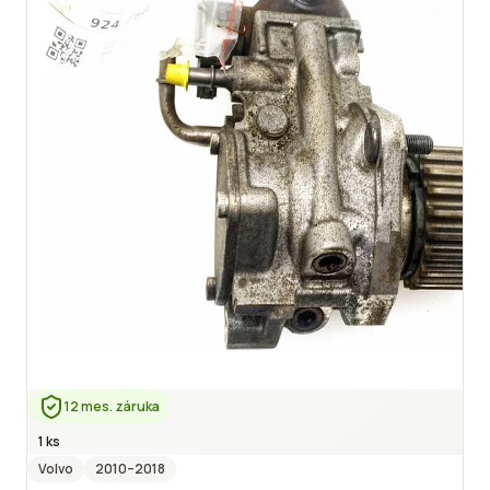
12 mes. záruka
1 ks
Volvo
2010
–2018