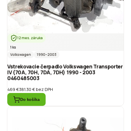
12 mes. záruka
1 ks
Volkswagen
1990
–2003
Vstrekovacie čerpadlo Volkswagen Transporter
IV (70A, 70H, 7DA, 7DH) 1990 - 2003
0460485003
469 €
381.30 €
bez DPH
Do košíka