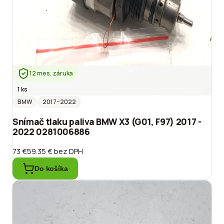
12 mes. záruka
1 ks
BMW
2017
–2022
Snímač tlaku paliva BMW X3 (G01, F97) 2017 -
2022 0281006886
73 €
59.35 €
bez DPH
Do košíka