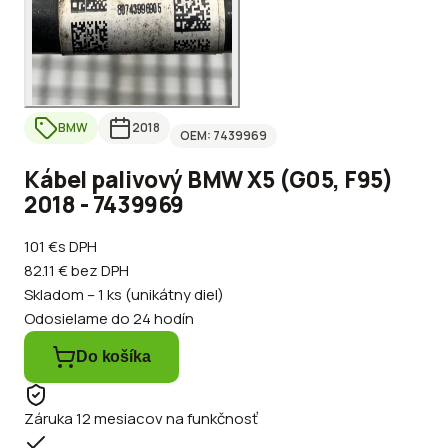
BMW
2018
OEM:
7439969
Kábel palivový BMW X5 (G05, F95)
2018 - 7439969
101 €
s DPH
82.11 €
bez DPH
Skladom – 1 ks (unikátny diel)
Odosielame do 24 hodín
Do košíka
Záruka 12 mesiacov na funkčnosť