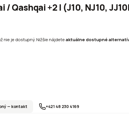
ai / Qashqai +2 I (J10, NJ10, JJ
už nie je dostupný. Nižšie nájdete
aktuálne dostupné alternatí
ný — kontakt
+421 48 230 4169