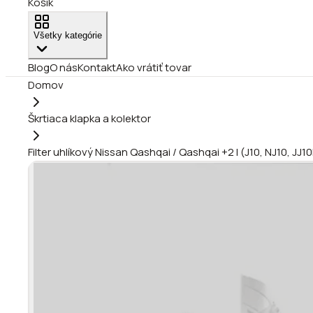
Košík
Všetky kategórie
Blog
O nás
Kontakt
Ako vrátiť tovar
Domov
Škrtiaca klapka a kolektor
Filter uhlíkový Nissan Qashqai / Qashqai +2 I (J10, NJ10, J