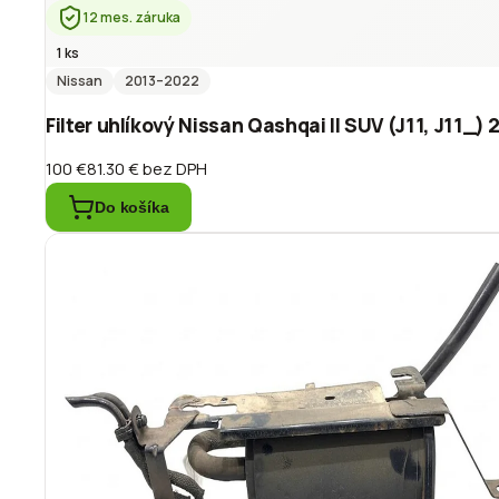
12 mes. záruka
1 ks
Nissan
2013
–2022
Filter uhlíkový Nissan Qashqai II SUV (J11, J11_
100 €
81.30 €
bez DPH
Do košíka