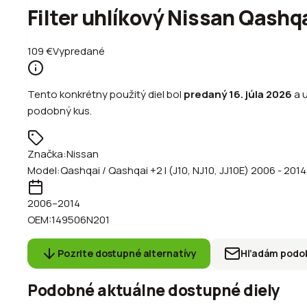
Filter uhlíkový Nissan Qashq
109
€
Vypredané
Tento konkrétny použitý diel bol
predaný
16. júla 2026
a 
podobný kus.
Značka:
Nissan
Model:
Qashqai / Qashqai +2 I (J10, NJ10, JJ10E) 2006 - 2014
2006
–2014
OEM:
149506N201
Pozrite dostupné alternatívy
Hľadám podob
Podobné aktuálne dostupné diely