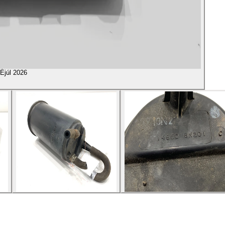
É
júl 2026