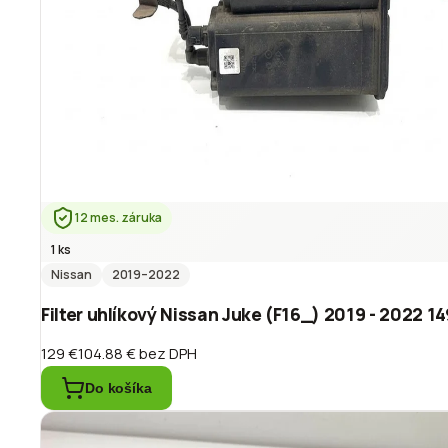
12 mes. záruka
1 ks
Nissan
2019
–2022
Filter uhlíkový Nissan Juke (F16_) 2019 - 2022 
129 €
104.88 €
bez DPH
Do košíka