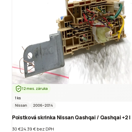
12 mes. záruka
1 ks
Nissan
2006
–2014
Poistková skrinka Nissan Qashqai / Qashqai +2 I 
30 €
24.39 €
bez DPH