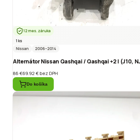
12 mes. záruka
1 ks
Nissan
2006
–2014
Alternátor Nissan Qashqai / Qashqai +2 I (J10, N
86 €
69.92 €
bez DPH
Do košíka