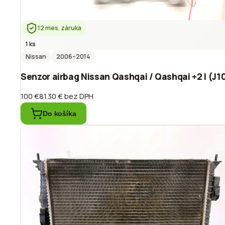
12 mes. záruka
1 ks
Nissan
2006
–2014
Senzor airbag Nissan Qashqai / Qashqai +2 I (J1
100 €
81.30 €
bez DPH
Do košíka