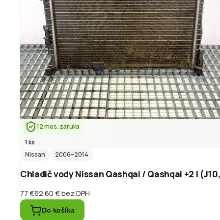
12 mes. záruka
1 ks
Nissan
2006
–2014
Chladič vody Nissan Qashqai / Qashqai +2 I (J10
77 €
62.60 €
bez DPH
Do košíka