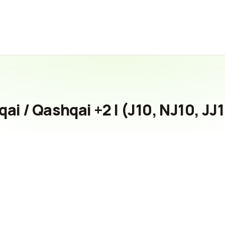
i / Qashqai +2 I (J10, NJ10, JJ