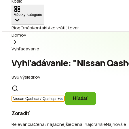
Košík
Všetky kategórie
Blog
O nás
Kontakt
Ako vrátiť tovar
Domov
Vyhľadávanie
Vyhľadávanie: "Nissan Qashqa
896 výsledkov
Hľadať
Zoradiť
Relevancia
Cena: najlacnejšie
Cena: najdrahšie
Najnovšie