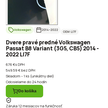
Volkswagen
2014
–2022
OEM:
LI7F
Dvere pravé predné Volkswagen
Passat B8 Variant (3G5, CB5) 2014 -
2022 LI7F
676 €
s DPH
549.59 €
bez DPH
Skladom – 1 ks (unikátny diel)
Odosielame do 24 hodín
Do košíka
Záruka 12 mesiacov na funkčnosť