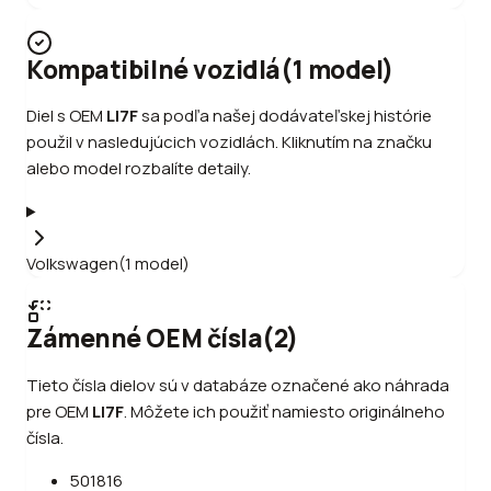
Kompatibilné vozidlá
(
1
model
)
Diel s OEM
LI7F
sa podľa našej dodávateľskej histórie
použil v nasledujúcich vozidlách. Kliknutím na značku
alebo model rozbalíte detaily.
Volkswagen
(
1
model
)
Zámenné OEM čísla
(
2
)
Tieto čísla dielov sú v databáze označené ako náhrada
pre OEM
LI7F
.
Môžete ich použiť namiesto originálneho
čísla.
501816