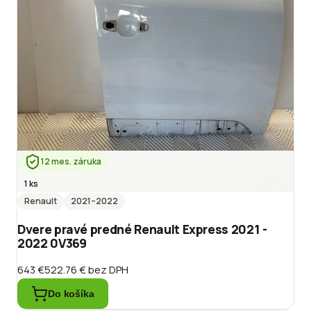
12 mes. záruka
1 ks
Renault
2021
–2022
Dvere pravé predné Renault Express 2021 -
2022 0V369
643 €
522.76 €
bez DPH
Do košíka