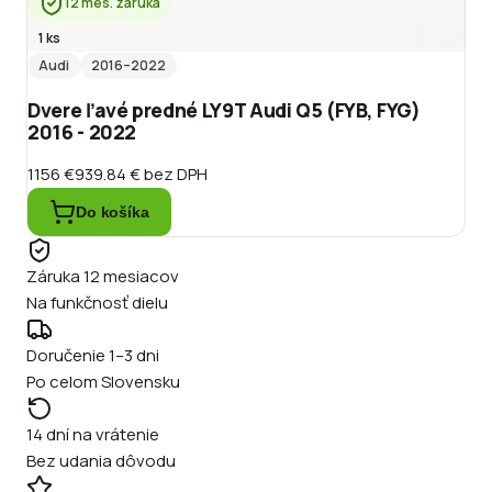
12 mes. záruka
1 ks
Audi
2016
–2022
Dvere ľavé predné LY9T Audi Q5 (FYB, FYG)
2016 - 2022
1156 €
939.84 €
bez DPH
Do košíka
Záruka 12 mesiacov
Na funkčnosť dielu
Doručenie 1–3 dni
Po celom Slovensku
14 dní na vrátenie
Bez udania dôvodu