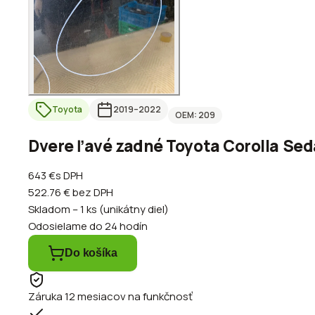
Toyota
2019
–2022
OEM:
209
Dvere ľavé zadné Toyota Corolla Sed
643 €
s DPH
522.76 €
bez DPH
Skladom – 1 ks (unikátny diel)
Odosielame do 24 hodín
Do košíka
Záruka 12 mesiacov na funkčnosť