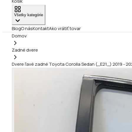
Košík
Všetky kategórie
Blog
O nás
Kontakt
Ako vrátiť tovar
Domov
Zadné dvere
Dvere ľavé zadné Toyota Corolla Sedan (_E21_) 2019 - 2