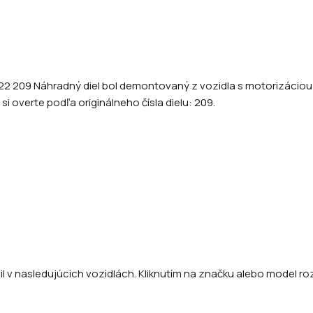
2 209 Náhradný diel bol demontovaný z vozidla s motorizáciou 1
si overte podľa originálneho čísla dielu: 209.
l v nasledujúcich vozidlách. Kliknutím na značku alebo model rozb