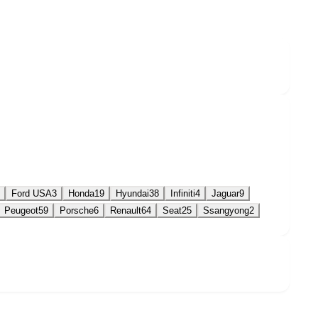
Ford USA
3
Honda
19
Hyundai
38
Infiniti
4
Jaguar
9
Peugeot
59
Porsche
6
Renault
64
Seat
25
Ssangyong
2