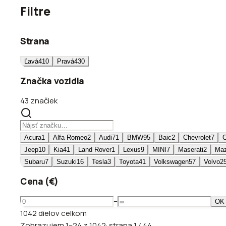
Filtre
Strana
Ľavá
410
Pravá
430
Značka vozidla
43 značiek
Acura
1
Alfa Romeo
2
Audi
71
BMW
95
Baic
2
Chevrolet
7
C
Jeep
10
Kia
41
Land Rover
1
Lexus
9
MINI
7
Maserati
2
Ma
Subaru
7
Suzuki
16
Tesla
3
Toyota
41
Volkswagen
57
Volvo
2
Cena (€)
–
OK
1042
dielov
celkom
Zobrazujem
1
–
24
z
1042
·
strana
1
/
44