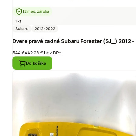
12 mes. záruka
1 ks
Subaru
2012
–2022
Dvere pravé zadné Subaru Forester (SJ_) 2012 -
544 €
442.28 €
bez DPH
Do košíka