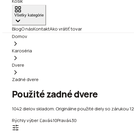
Košík
Všetky kategórie
Blog
O nás
Kontakt
Ako vrátiť tovar
Domov
Karoséria
Dvere
Zadné dvere
Použité zadné dvere
1042
dielov
skladom
.
Originálne použité diely so zárukou 1
Rýchly výber:
Ľavá
410
Pravá
430