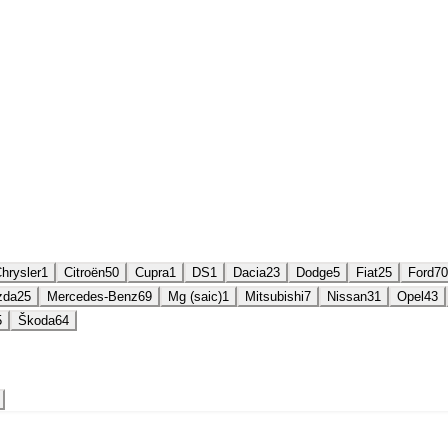
hrysler
1
Citroën
50
Cupra
1
DS
1
Dacia
23
Dodge
5
Fiat
25
Ford
70
zda
25
Mercedes-Benz
69
Mg (saic)
1
Mitsubishi
7
Nissan
31
Opel
43
5
Škoda
64