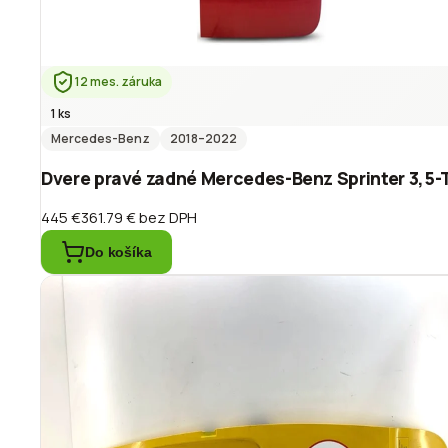
12 mes. záruka
1 ks
Mercedes-Benz
2018
–2022
Dvere pravé zadné Mercedes-Benz Sprinter 3,5-T
445 €
361.79 €
bez DPH
Do košíka