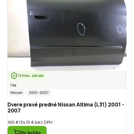
12 mes. záruka
1 ks
Nissan
2001
–2007
Dvere pravé predné Nissan Altima (L31) 2001 -
2007
165 €
134.15 €
bez DPH
Do košíka