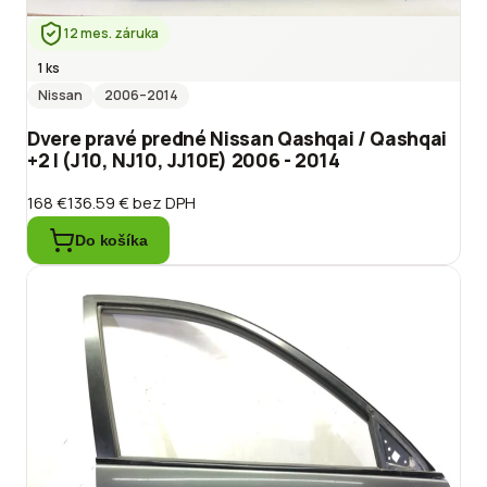
12 mes. záruka
1 ks
Nissan
2006
–2014
Dvere pravé predné Nissan Qashqai / Qashqai
+2 I (J10, NJ10, JJ10E) 2006 - 2014
168 €
136.59 €
bez DPH
Do košíka