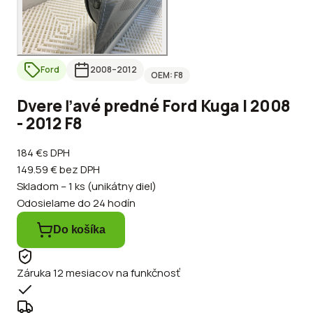
Ford
2008
–2012
OEM:
F8
Dvere ľavé predné Ford Kuga I 2008
- 2012 F8
184 €
s DPH
149.59 €
bez DPH
Skladom – 1 ks (unikátny diel)
Odosielame do 24 hodín
Do košíka
Záruka 12 mesiacov na funkčnosť