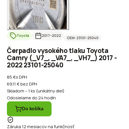
Toyota
2017
–2022
OEM:
23101-25040
Čerpadlo vysokého tlaku Toyota
Camry (_V7_, _VA7_, _VH7_) 2017 -
2022 23101-25040
85 €
s DPH
69.11 €
bez DPH
Skladom – 1 ks (unikátny diel)
Odosielame do 24 hodín
Do košíka
Záruka 12 mesiacov na funkčnosť