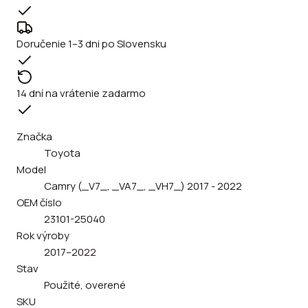
Doručenie 1–3 dni po Slovensku
14 dní na vrátenie zadarmo
Značka
Toyota
Model
Camry (_V7_, _VA7_, _VH7_) 2017 - 2022
OEM číslo
23101-25040
Rok výroby
2017–2022
Stav
Použité, overené
SKU