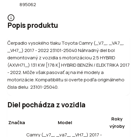
895062
Popis produktu
Čerpadlo vysokého tlaku Toyota Camry (_V7_, _VA7_,
_VH7_) 2017 - 2022 23101-25040 Náhradný diel bol
demontovaný z vozidla s motorizáciou 2.5 HYBRID
(AXVH71_) 131 KW [178 K] HYBRID BENZÍN / ELEKTRIKA 2017
- 2022. Môže však pasovať aj na iné modely a
motorizácie. Kompatibilitu si overte podľa originálneho
čísla dielu: 23101-25040.
Diel pochádza z vozidla
Roky
Značka
Model
výroby
Camry (_v7_, _va7_, _VH7_) 2017 -