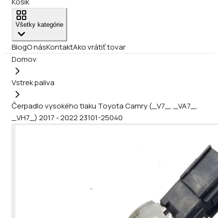
Košík
Všetky kategórie
Blog
O nás
Kontakt
Ako vrátiť tovar
Domov
Vstrek paliva
Čerpadlo vysokého tlaku Toyota Camry (_V7_, _VA7_,
_VH7_) 2017 - 2022 23101-25040