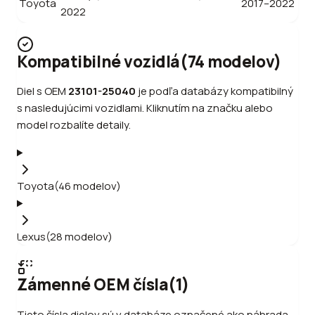
Toyota
2017–2022
2022
Kompatibilné vozidlá
(
74
modelov
)
Diel s OEM
23101-25040
je podľa databázy kompatibilný
s nasledujúcimi vozidlami. Kliknutím na značku alebo
model rozbalíte detaily.
Toyota
(
46
modelov
)
Lexus
(
28
modelov
)
Zámenné OEM čísla
(
1
)
Tieto čísla dielov sú v databáze označené ako náhrada