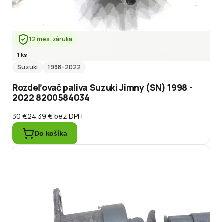
12 mes. záruka
1 ks
Suzuki
1998
–2022
Rozdeľovač paliva Suzuki Jimny (SN) 1998 -
2022 8200584034
30 €
24.39 €
bez DPH
Do košíka