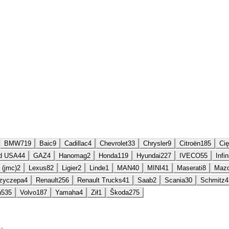
BMW
719
Baic
9
Cadillac
4
Chevrolet
33
Chrysler
9
Citroën
185
Ci
d USA
44
GAZ
4
Hanomag
2
Honda
119
Hyundai
227
IVECO
55
Infin
 (jmc)
2
Lexus
82
Ligier
2
Linde
1
MAN
40
MINI
41
Maserati
8
Maz
zyczepa
4
Renault
256
Renault Trucks
41
Saab
2
Scania
30
Schmitz
4
n
535
Volvo
187
Yamaha
4
Ził
1
Škoda
275