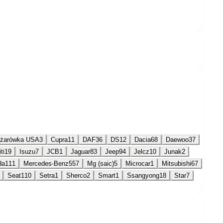
ężarówka USA
3
Cupra
11
DAF
36
DS
12
Dacia
68
Daewoo
37
iti
19
Isuzu
7
JCB
1
Jaguar
83
Jeep
94
Jelcz
10
Junak
2
da
111
Mercedes-Benz
557
Mg (saic)
5
Microcar
1
Mitsubishi
67
Seat
110
Setra
1
Sherco
2
Smart
1
Ssangyong
18
Star
7