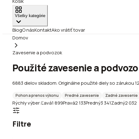
Košík
Všetky kategórie
Blog
O nás
Kontakt
Ako vrátiť tovar
Domov
Zavesenie a podvozok
Použité zavesenie a podvozo
6883
dielov
skladom
.
Originálne použité diely so zárukou 1
Pohon a prenos výkonu
Predné zavesenie
Zadné zavesenie
Rýchly výber:
Ľavá
1 899
Pravá
2 133
Predný
3 341
Zadný
2 032
Filtre