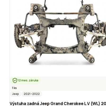
12 mes. záruka
1 ks
Jeep
2021
–2022
Výstuha zadná Jeep Grand Cherokee L V (WL) 20