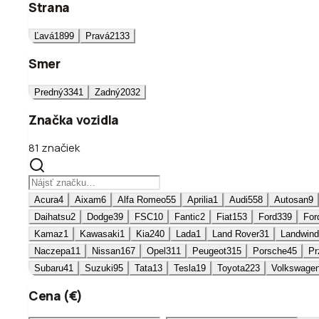
Strana
Ľavá
1899
Pravá
2133
Smer
Predný
3341
Zadný
2032
Značka vozidla
81 značiek
Acura
4
Aixam
6
Alfa Romeo
55
Aprilia
1
Audi
558
Autosan
9
Daihatsu
2
Dodge
39
FSC
10
Fantic
2
Fiat
153
Ford
339
For
Kamaz
1
Kawasaki
1
Kia
240
Lada
1
Land Rover
31
Landwind
Naczepa
11
Nissan
167
Opel
311
Peugeot
315
Porsche
45
Pr
Subaru
41
Suzuki
95
Tata
13
Tesla
19
Toyota
223
Volkswage
Cena (€)