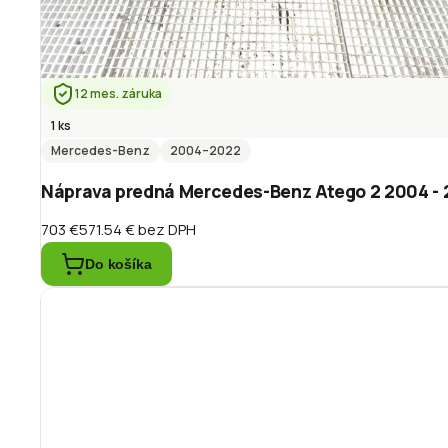
12 mes. záruka
1 ks
Mercedes-Benz
2004
–2022
Náprava predná Mercedes-Benz Atego 2 2004 -
703 €
571.54 €
bez DPH
Do košíka