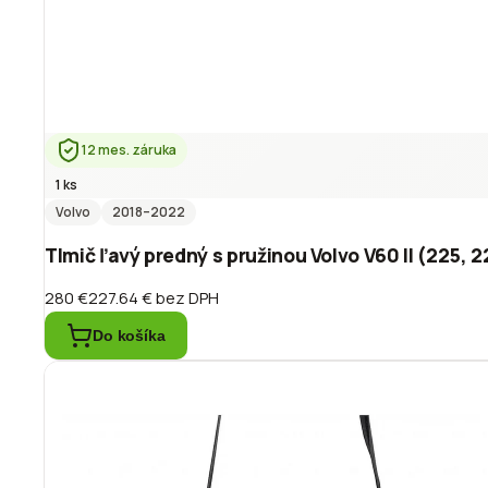
12 mes. záruka
1 ks
Volvo
2018
–2022
Tlmič ľavý predný s pružinou Volvo V60 II (225, 
280 €
227.64 €
bez DPH
Do košíka