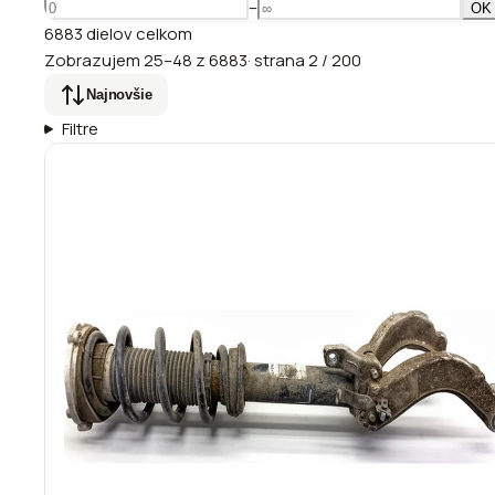
–
OK
6883
dielov
celkom
Zobrazujem
25
–
48
z
6883
·
strana
2
/
200
Najnovšie
Filtre