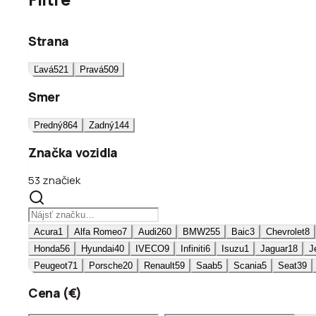
Strana
Ľavá
521
Pravá
509
Smer
Predný
864
Zadný
144
Značka vozidla
53 značiek
Acura
1
Alfa Romeo
7
Audi
260
BMW
255
Baic
3
Chevrolet
8
Honda
56
Hyundai
40
IVECO
9
Infiniti
6
Isuzu
1
Jaguar
18
J
Peugeot
71
Porsche
20
Renault
59
Saab
5
Scania
5
Seat
39
Cena (€)