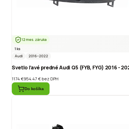
12 mes. záruka
1 ks
Audi
2016
–2022
Svetlo ľavé predné Audi Q5 (FYB, FYG) 2016 - 
1174 €
954.47 €
bez DPH
Do košíka