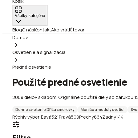
Košík
Všetky kategórie
Blog
O nás
Kontakt
Ako vrátiť tovar
Domov
Osvetlenie a signalizácia
Predné osvetlenie
Použité predné osvetlenie
2009
dielov
skladom
.
Originálne použité diely so zárukou 1
Denné svietenie DRL a smerovky
Meniče a moduly svetiel
Sve
Rýchly výber:
Ľavá
521
Pravá
509
Predný
864
Zadný
144
Filtre