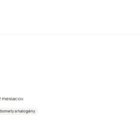
2 mesiacov.
tlomety a halogény