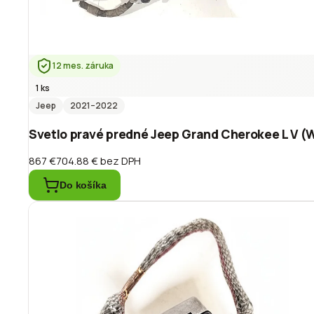
12 mes. záruka
1 ks
Jeep
2021
–2022
Svetlo pravé predné Jeep Grand Cherokee L V (
867 €
704.88 €
bez DPH
Do košíka