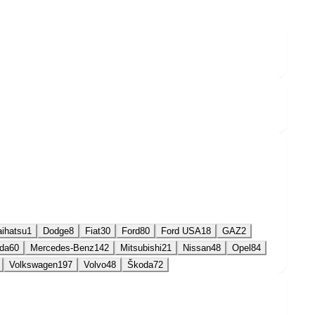
ihatsu
1
Dodge
8
Fiat
30
Ford
80
Ford USA
18
GAZ
2
da
60
Mercedes-Benz
142
Mitsubishi
21
Nissan
48
Opel
84
Volkswagen
197
Volvo
48
Škoda
72