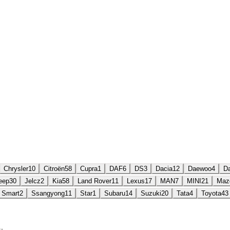
Chrysler
10
Citroën
58
Cupra
1
DAF
6
DS
3
Dacia
12
Daewoo
4
Da
eep
30
Jelcz
2
Kia
58
Land Rover
11
Lexus
17
MAN
7
MINI
21
Maz
Smart
2
Ssangyong
11
Star
1
Subaru
14
Suzuki
20
Tata
4
Toyota
43