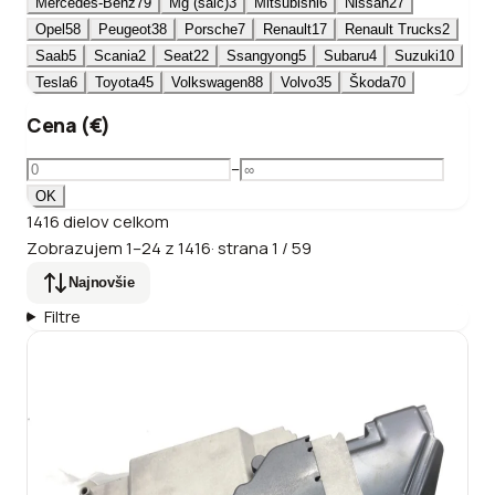
Mercedes-Benz
79
Mg (saic)
3
Mitsubishi
6
Nissan
27
Opel
58
Peugeot
38
Porsche
7
Renault
17
Renault Trucks
2
Saab
5
Scania
2
Seat
22
Ssangyong
5
Subaru
4
Suzuki
10
Tesla
6
Toyota
45
Volkswagen
88
Volvo
35
Škoda
70
Cena (€)
–
OK
1416
dielov
celkom
Zobrazujem
1
–
24
z
1416
·
strana
1
/
59
Najnovšie
Filtre