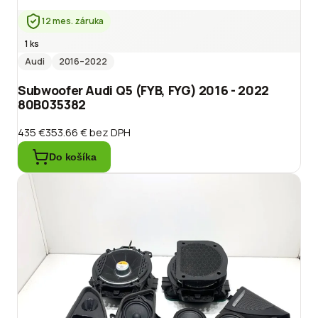
12 mes. záruka
1 ks
Audi
2016
–2022
Subwoofer Audi Q5 (FYB, FYG) 2016 - 2022
80B035382
435 €
353.66 €
bez DPH
Do košíka