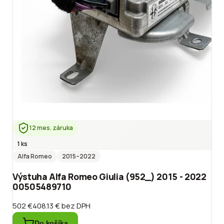
12 mes. záruka
1 ks
Alfa Romeo
2015
–2022
Výstuha Alfa Romeo Giulia (952_) 2015 - 2022
00505489710
502 €
408.13 €
bez DPH
Do košíka