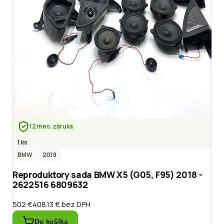
12 mes. záruka
1 ks
BMW
2018
Reproduktory sada BMW X5 (G05, F95) 2018 -
2622516 6809632
502 €
408.13 €
bez DPH
Do košíka