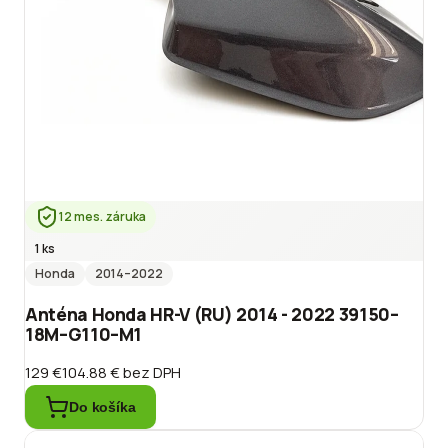
12 mes. záruka
1 ks
Honda
2014
–2022
Anténa Honda HR-V (RU) 2014 - 2022 39150–
18M–G110–M1
129 €
104.88 €
bez DPH
Do košíka