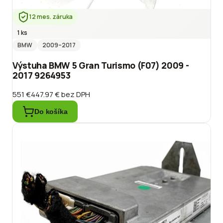
12 mes. záruka
1 ks
BMW
2009
–2017
Výstuha BMW 5 Gran Turismo (F07) 2009 -
2017 9264953
551 €
447.97 €
bez DPH
Do košíka