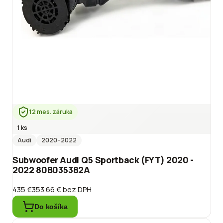
12 mes. záruka
1 ks
Audi
2020
–2022
Subwoofer Audi Q5 Sportback (FYT) 2020 -
2022 80B035382A
435 €
353.66 €
bez DPH
Do košíka