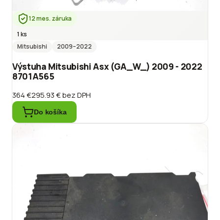
12 mes. záruka
1 ks
Mitsubishi
2009
–2022
Výstuha Mitsubishi Asx (GA_W_) 2009 - 2022
8701A565
364 €
295.93 €
bez DPH
Do košíka