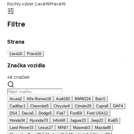
Rýchly výber:
Ľavá
16
Pravá
16
Filtre
Strana
Ľavá
16
Pravá
16
Značka vozidla
48 značiek
Acura
2
Alfa Romeo
16
Audi
182
BMW
224
Baic
5
Cadillac
1
Chevrolet
5
Chrysler
6
Citroën
20
Cupra
8
DAF
4
DS
4
Dacia
5
Dodge
5
Fiat
7
Ford
59
Ford USA
12
Honda
34
Hyundai
70
Infiniti
8
Jaguar
23
Jeep
22
Kia
65
Land Rover
15
Lexus
27
MINI
7
Maserati
3
Mazda
48