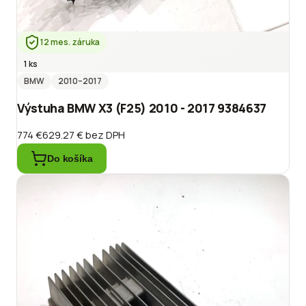
12 mes. záruka
1 ks
BMW
2010
–2017
Výstuha BMW X3 (F25) 2010 - 2017 9384637
774 €
629.27 €
bez DPH
Do košíka