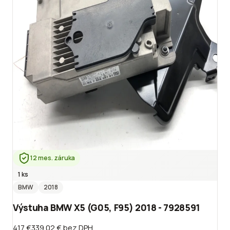
12 mes. záruka
1 ks
BMW
2018
Výstuha BMW X5 (G05, F95) 2018 - 7928591
417 €
339.02 €
bez DPH