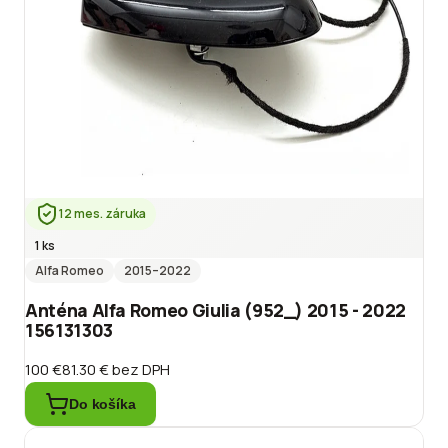
12 mes. záruka
1 ks
Alfa Romeo
2015
–2022
Anténa Alfa Romeo Giulia (952_) 2015 - 2022
156131303
100 €
81.30 €
bez DPH
Do košíka