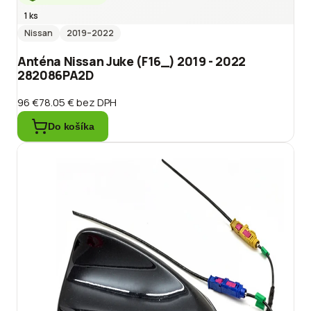
1 ks
Nissan
2019
–2022
Anténa Nissan Juke (F16_) 2019 - 2022
282086PA2D
96 €
78.05 €
bez DPH
Do košíka