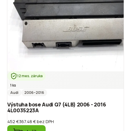
12 mes. záruka
1 ks
Audi
2006
–2016
Výstuha bose Audi Q7 (4LB) 2006 - 2016
4L0035223A
452 €
367.48 €
bez DPH