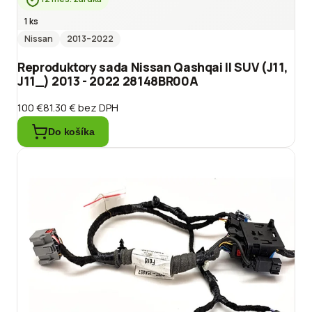
1 ks
Nissan
2013
–2022
Reproduktory sada Nissan Qashqai II SUV (J11,
J11_) 2013 - 2022 28148BR00A
100 €
81.30 €
bez DPH
Do košíka