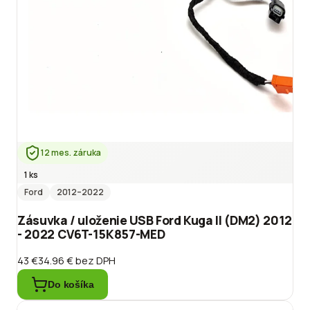
12 mes. záruka
1 ks
Ford
2012
–2022
Zásuvka / uloženie USB Ford Kuga II (DM2) 2012
- 2022 CV6T-15K857-MED
43 €
34.96 €
bez DPH
Do košíka