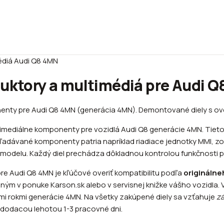
édiá Audi Q8 4MN
duktory a multimédiá pre Audi 
onenty pre Audi Q8 4MN (generácia 4MN). Demontované diely s ov
timediálne komponenty pre vozidlá Audi Q8 generácie 4MN. Tieto
yhľadávané komponenty patria napríklad riadiace jednotky MMI, 
o modelu. Každý diel prechádza dôkladnou kontrolou funkčnosti 
re Audi Q8 4MN je kľúčové overiť kompatibilitu podľa
originálne
ným v ponuke Karson.sk alebo v servisnej knižke vášho vozidla.
ými rokmi generácie 4MN. Na všetky zakúpené diely sa vzťahuje
zá
 dodacou lehotou 1-3 pracovné dni.