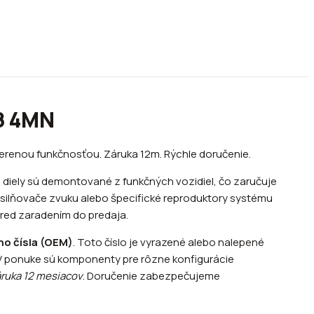
Q8 4MN
erenou funkčnosťou. Záruka 12m. Rýchle doručenie.
 diely sú demontované z funkčných vozidiel, čo zaručuje
zosilňovače zvuku alebo špecifické reproduktory systému
pred zaradením do predaja.
ho čísla (OEM)
. Toto číslo je vyrazené alebo nalepené
 V ponuke sú komponenty pre rôzne konfigurácie
ruka 12 mesiacov
. Doručenie zabezpečujeme