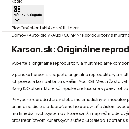
Košík
Všetky kategórie
Blog
O nás
Kontakt
Ako vrátiť tovar
Domov
›
Auto-diely
›
Audi
›
Q8 4MN
›
Reproduktory a multim
Karson.sk: Originálne repro
Vyberte si originálne reproduktory a multimediálne komp
V ponuke Karson.sk nájdete originálne reproduktory a mul
ich pôvod a kompatibilitu s vaším Audi Q8. Medzi často v
Bang & Olufsen, ktoré sú typické pre luxusné výbavy toht
Pri výbere reproduktorov alebo multimediálnych modulov p
priamo na diele a odporúčame ho porovnať s číslom uvede
multimediálnych systémov, ktoré sa líšili naprieč modelov
prostredníctvom kuriérskych služieb GLS alebo Toptrans s