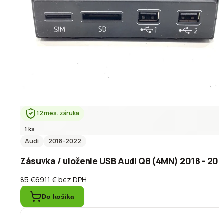
12 mes. záruka
1 ks
Audi
2018
–2022
Zásuvka / uloženie USB Audi Q8 (4MN) 2018 - 
85 €
69.11 €
bez DPH
Do košíka