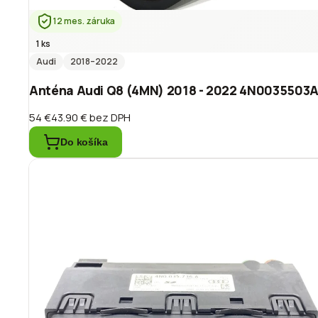
12 mes. záruka
1 ks
Audi
2018
–2022
Anténa Audi Q8 (4MN) 2018 - 2022 4N0035503
54 €
43.90 €
bez DPH
Do košíka