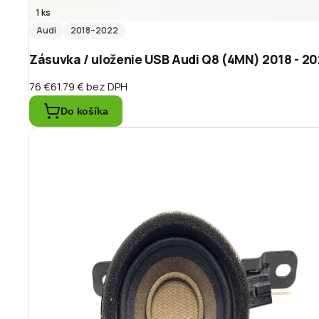
1 ks
Audi
2018
–2022
Zásuvka / uloženie USB Audi Q8 (4MN) 2018 - 
76 €
61.79 €
bez DPH
Do košíka