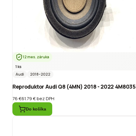
12 mes. záruka
1 ks
Audi
2018
–2022
Reproduktor Audi Q8 (4MN) 2018 - 2022 4M803
76 €
61.79 €
bez DPH
Do košíka