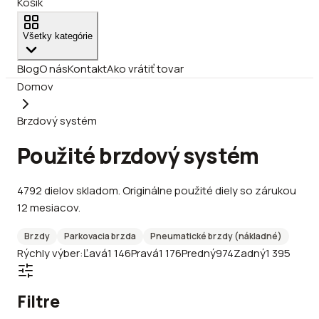
Košík
Všetky kategórie
Blog
O nás
Kontakt
Ako vrátiť tovar
Domov
Brzdový systém
Použité brzdový systém
4792
dielov
skladom
.
Originálne použité diely so zárukou
12 mesiacov.
Brzdy
Parkovacia brzda
Pneumatické brzdy (nákladné)
Rýchly výber:
Ľavá
1 146
Pravá
1 176
Predný
974
Zadný
1 395
Filtre