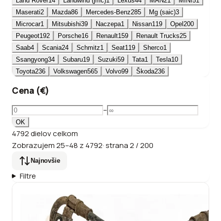
Land Rover
14
Landwind (jmc)
1
Lexus
44
MAN
21
MINI
51
Maserati
2
Mazda
86
Mercedes-Benz
285
Mg (saic)
3
Microcar
1
Mitsubishi
39
Naczepa
1
Nissan
119
Opel
200
Peugeot
192
Porsche
16
Renault
159
Renault Trucks
25
Saab
4
Scania
24
Schmitz
1
Seat
119
Sherco
1
Ssangyong
34
Subaru
19
Suzuki
59
Tata
1
Tesla
10
Toyota
236
Volkswagen
565
Volvo
99
Škoda
236
Cena (€)
–
OK
4792
dielov
celkom
Zobrazujem
25
–
48
z
4792
·
strana
2
/
200
Najnovšie
Filtre