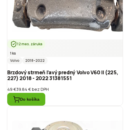
12 mes. záruka
1 ks
Volvo
2018
–2022
Brzdový strmeň ľavý predný Volvo V60 II (225,
227) 2018 - 2022 31381551
49 €
39.84 €
bez DPH
Do košíka