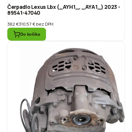
Čerpadlo Lexus Lbx (_AYH1_, _AYA1_) 2023 -
89541-47040
382 €
310.57 €
bez DPH
Do košíka