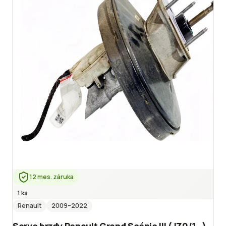
12 mes. záruka
1 ks
Renault
2009
–2022
Servo brzdy Renault Grand Scénic III (JZ0/1_)