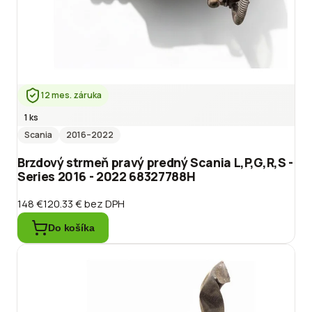
12 mes. záruka
1 ks
Scania
2016
–2022
Brzdový strmeň pravý predný Scania L,P,G,R,S -
Series 2016 - 2022 68327788H
148 €
120.33 €
bez DPH
Do košíka