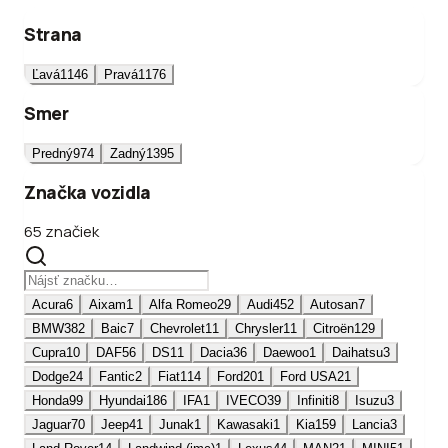
Strana
Ľavá
1146
Pravá
1176
Smer
Predný
974
Zadný
1395
Značka vozidla
65 značiek
Acura
6
Aixam
1
Alfa Romeo
29
Audi
452
Autosan
7
BMW
382
Baic
7
Chevrolet
11
Chrysler
11
Citroën
129
Cupra
10
DAF
56
DS
11
Dacia
36
Daewoo
1
Daihatsu
3
Dodge
24
Fantic
2
Fiat
114
Ford
201
Ford USA
21
Honda
99
Hyundai
186
IFA
1
IVECO
39
Infiniti
8
Isuzu
3
Jaguar
70
Jeep
41
Junak
1
Kawasaki
1
Kia
159
Lancia
3