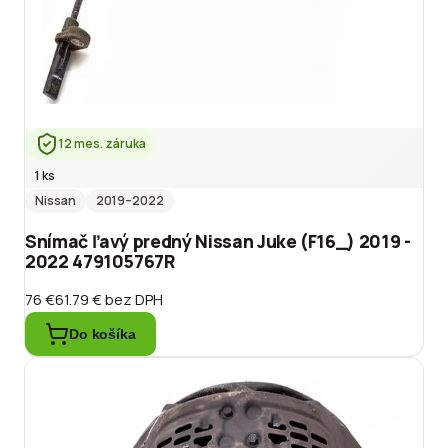
12 mes. záruka
1 ks
Nissan
2019
–2022
Snímač ľavý predný Nissan Juke (F16_) 2019 -
2022 479105767R
76 €
61.79 €
bez DPH
Do košíka