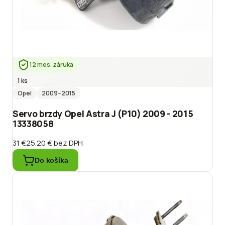
12 mes. záruka
1 ks
Opel
2009
–2015
Servo brzdy Opel Astra J (P10) 2009 - 2015
13338058
31 €
25.20 €
bez DPH
Do košíka