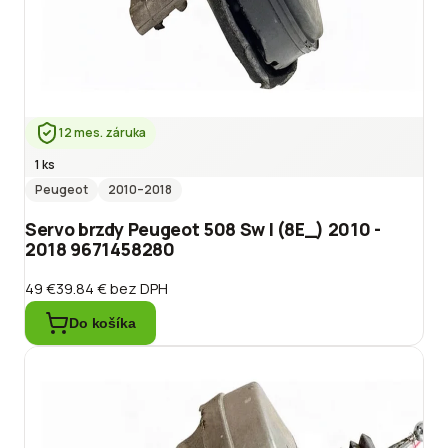
12 mes. záruka
1 ks
Peugeot
2010
–2018
Servo brzdy Peugeot 508 Sw I (8E_) 2010 -
2018 9671458280
49 €
39.84 €
bez DPH
Do košíka