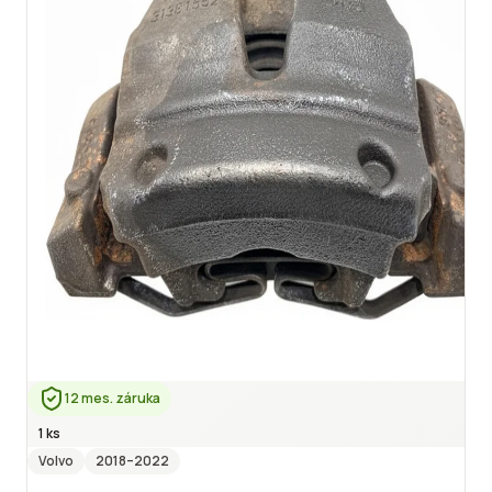
12 mes. záruka
1 ks
Volvo
2018
–2022