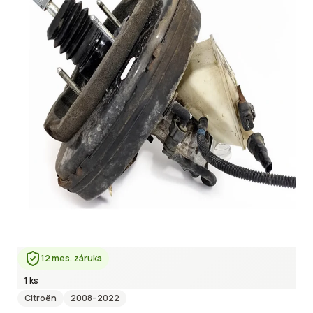
12 mes. záruka
1 ks
Citroën
2008
–2022