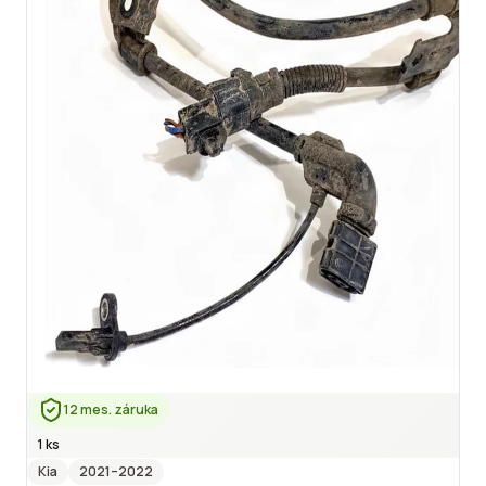
12 mes. záruka
1 ks
Kia
2021
–2022