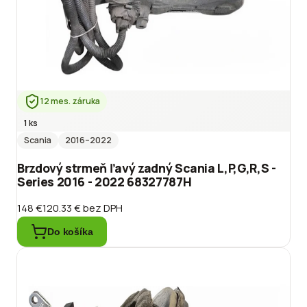
12 mes. záruka
1 ks
Scania
2016
–2022
Brzdový strmeň ľavý zadný Scania L,P,G,R,S -
Series 2016 - 2022 68327787H
148 €
120.33 €
bez DPH
Do košíka