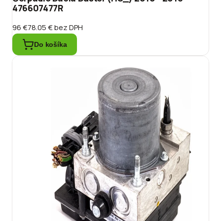
476607477R
96 €
78.05 €
bez DPH
Do košíka