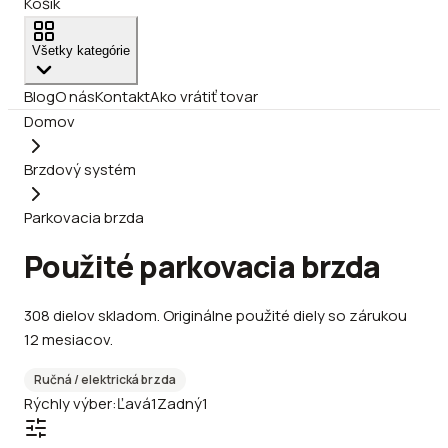
Košík
Všetky kategórie
Blog
O nás
Kontakt
Ako vrátiť tovar
Domov
Brzdový systém
Parkovacia brzda
Použité parkovacia brzda
308
dielov
skladom
.
Originálne použité diely so zárukou
12 mesiacov.
Ručná / elektrická brzda
Rýchly výber:
Ľavá
1
Zadný
1