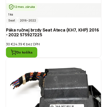
12 mes. záruka
1 ks
Seat
2016
–2022
Páka ručnej brzdy Seat Ateca (KH7, KHP) 2016
- 2022 575927225
30 €
24.39 €
bez DPH
Do košíka