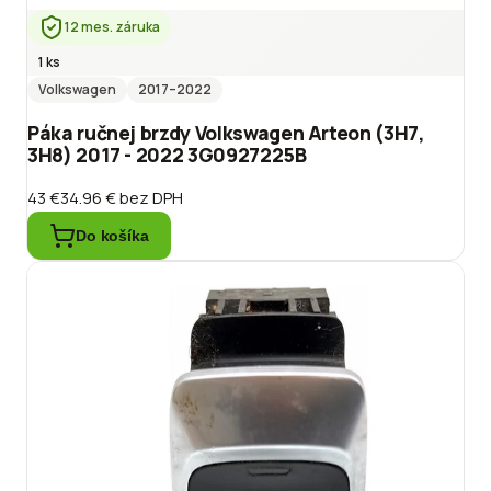
12 mes. záruka
1 ks
Volkswagen
2017
–2022
Páka ručnej brzdy Volkswagen Arteon (3H7,
3H8) 2017 - 2022 3G0927225B
43 €
34.96 €
bez DPH
Do košíka