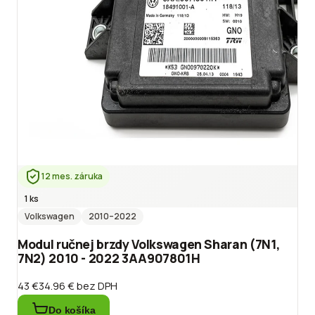
12 mes. záruka
1 ks
Volkswagen
2010
–2022
Modul ručnej brzdy Volkswagen Sharan (7N1,
7N2) 2010 - 2022 3AA907801H
43 €
34.96 €
bez DPH
Do košíka