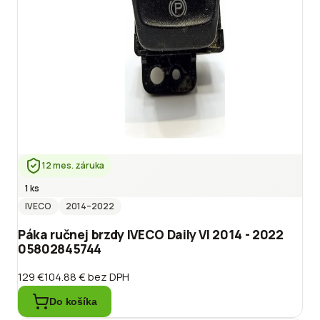
12 mes. záruka
1 ks
IVECO
2014
–2022
Páka ručnej brzdy IVECO Daily VI 2014 - 2022
05802845744
129 €
104.88 €
bez DPH
Do košíka