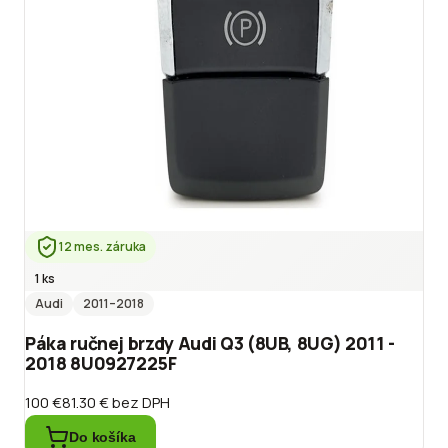
12 mes. záruka
1 ks
Audi
2011
–2018
Páka ručnej brzdy Audi Q3 (8UB, 8UG) 2011 -
2018 8U0927225F
100 €
81.30 €
bez DPH
Do košíka