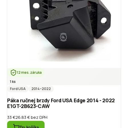
12 mes. záruka
1 ks
Ford USA
2014
–2022
Páka ručnej brzdy Ford USA Edge 2014 - 2022
E1GT-2B623-CAW
33 €
26.83 €
bez DPH
Do košíka