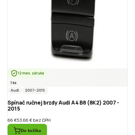
12 mes. záruka
1 ks
Audi
2007
–2015
Spínač ručnej brzdy Audi A4 B8 (8K2) 2007 -
2015
66 €
53.66 €
bez DPH
Do košíka