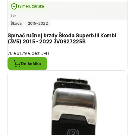
12 mes. záruka
1 ks
Škoda
2015
–2022
Spínač ručnej brzdy Škoda Superb III Kombi
(3V5) 2015 - 2022 3V0927225B
76 €
61.79 €
bez DPH
Do košíka