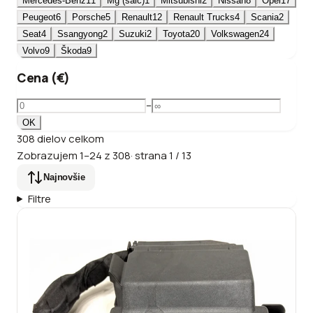
Mercedes-Benz
11
Mg (saic)
1
Mitsubishi
2
Nissan
8
Opel
17
Peugeot
6
Porsche
5
Renault
12
Renault Trucks
4
Scania
2
Seat
4
Ssangyong
2
Suzuki
2
Toyota
20
Volkswagen
24
Volvo
9
Škoda
9
Cena (€)
–
OK
308
dielov
celkom
Zobrazujem
1
–
24
z
308
·
strana
1
/
13
Najnovšie
Filtre