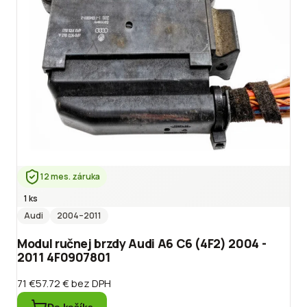
12 mes. záruka
1 ks
Audi
2004
–2011
Modul ručnej brzdy Audi A6 C6 (4F2) 2004 -
2011 4F0907801
71 €
57.72 €
bez DPH