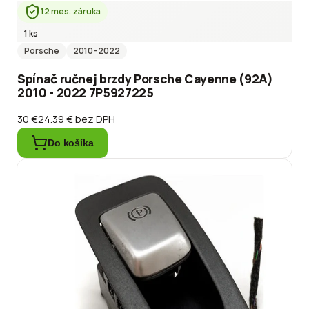
12 mes. záruka
1 ks
Porsche
2010
–2022
Spínač ručnej brzdy Porsche Cayenne (92A)
2010 - 2022 7P5927225
30 €
24.39 €
bez DPH
Do košíka