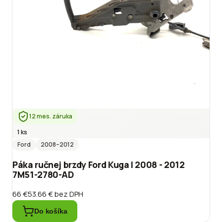
12 mes. záruka
1 ks
Ford
2008
–2012
Páka ručnej brzdy Ford Kuga I 2008 - 2012
7M51-2780-AD
66 €
53.66 €
bez DPH
Do košíka