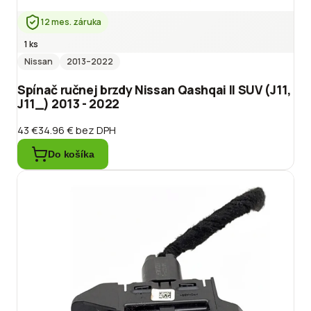
12 mes. záruka
1 ks
Nissan
2013
–2022
Spínač ručnej brzdy Nissan Qashqai II SUV (J11,
J11_) 2013 - 2022
43 €
34.96 €
bez DPH
Do košíka