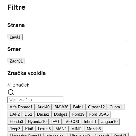
Filtre
Strana
Ľavá
1
Smer
Zadný
1
Značka vozidla
41 značiek
Alfa Romeo
1
Audi
40
BMW
36
Baic
1
Citroën
12
Cupra
1
DAF
2
DS
1
Dacia
1
Dodge
1
Ford
19
Ford USA
5
Honda
3
Hyundai
10
IFA
1
IVECO
3
Infiniti
1
Jaguar
10
Jeep
3
Kia
6
Lexus
5
MAN
2
MINI
1
Mazda
5