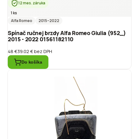
12 mes. záruka
1 ks
Alfa Romeo
2015
–2022
Spínač ručnej brzdy Alfa Romeo Giulia (952_)
2015 - 2022 01561182110
48 €
39.02 €
bez DPH
Do košíka