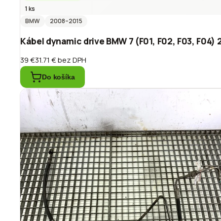
1 ks
BMW
2008
–2015
Kábel dynamic drive BMW 7 (F01, F02, F03, F04) 
39 €
31.71 €
bez DPH
Do košíka