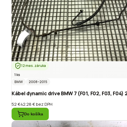
12 mes. záruka
1 ks
BMW
2008
–2015
Kábel dynamic drive BMW 7 (F01, F02, F03, F04) 
52 €
42.28 €
bez DPH
Do košíka