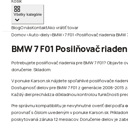
Košík
Všetky kategórie
Blog
O nás
Kontakt
Ako vrátiť tovar
Domov
›
Auto-diely
›
BMW
›
7 F01
›
Posilňovač riadenia BMW 
BMW 7 F01 Posilňovač riadeni
Potrebujete posilňovač riadenia pre BMW 7 F01? Objavte ov
doručenie. Skladom.
V ponuke Karson.sk nájdete spoľahlivé posilňovače riade
Dostupnosť dielov pre BMW 7 F01 z generácie 2008-2015 zah
Každý diel prechádza dôkladnou kontrolou funkčnosti pre
Pre správnu kompatibilitu je nevyhnutné overiť diel podľa
o
porovnať s číslom uvedeným v ponuke Karson.sk. Príkladom
poskytovaná záruka 12 mesiacov. Doručenie dielov je za