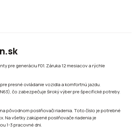
on.sk
nty pre generáciu F01. Záruka 12 mesiacov a rýchle
pre presné ovládanie vozidla a komfortnú jazdu.
N63), čo zabezpečuje široký výber pre špecifické potreby.
a pôvodnom posilňovači riadenia. Toto číslo je potrebné
x. Na všetky zakúpené posilňovače riadenia je
u 1-3 pracovné dni.