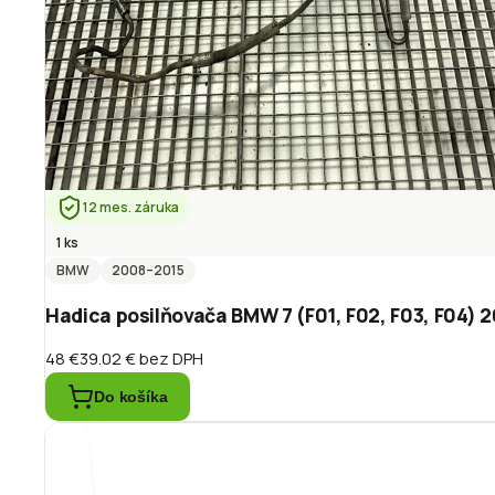
12 mes. záruka
1 ks
BMW
2008
–2015
Hadica posilňovača BMW 7 (F01, F02, F03, F04) 2
48 €
39.02 €
bez DPH
Do košíka