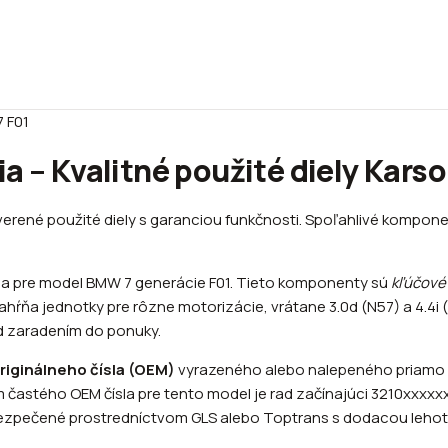
7 F01
a – Kvalitné použité diely Kars
erené použité diely s garanciou funkčnosti. Spoľahlivé kompone
nia pre model BMW 7 generácie F01. Tieto komponenty sú
kľúčové
ŕňa jednotky pre rôzne motorizácie, vrátane 3.0d (N57) a 4.4i (
d zaradením do ponuky.
riginálneho čísla (OEM)
vyrazeného alebo nalepeného priamo n
 častého OEM čísla pre tento model je rad začínajúci 3210xxxxxx
bezpečené prostredníctvom GLS alebo Toptrans s dodacou lehoto