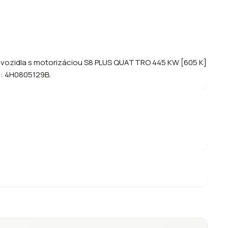
z vozidla s motorizáciou S8 PLUS QUATTRO 445 KW [605 K]
lu: 4H0805129B.