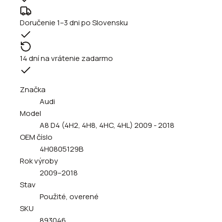
Doručenie 1–3 dni po Slovensku
14 dní na vrátenie zadarmo
Značka
Audi
Model
A8 D4 (4H2, 4H8, 4HC, 4HL) 2009 - 2018
OEM číslo
4H0805129B
Rok výroby
2009–2018
Stav
Použité, overené
SKU
893046