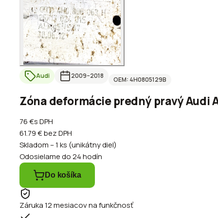
Audi
2009
–2018
OEM:
4H0805129B
Zóna deformácie predný pravý Audi A
76 €
s DPH
61.79 €
bez DPH
Skladom – 1 ks (unikátny diel)
Odosielame do 24 hodín
Do košíka
Záruka 12 mesiacov na funkčnosť