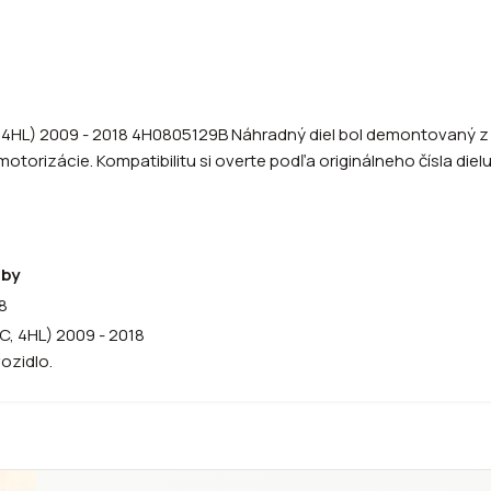
, 4HL) 2009 - 2018 4H0805129B Náhradný diel bol demontovaný 
otorizácie. Kompatibilitu si overte podľa originálneho čísla die
oby
8
C, 4HL) 2009 - 2018
vozidlo.