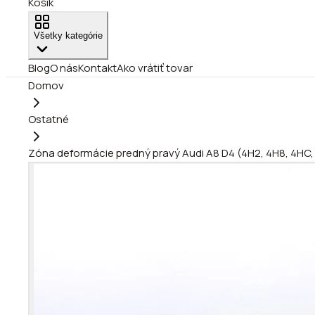
Košík
Všetky kategórie
Blog
O nás
Kontakt
Ako vrátiť tovar
Domov
Ostatné
Zóna deformácie predný pravý Audi A8 D4 (4H2, 4H8, 4HC