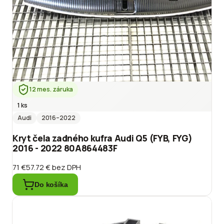
12 mes. záruka
1 ks
Audi
2016
–2022
Kryt čela zadného kufra Audi Q5 (FYB, FYG)
2016 - 2022 80A864483F
71 €
57.72 €
bez DPH
Do košíka