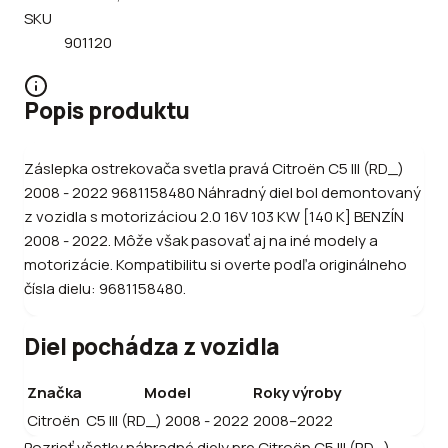
SKU
901120
Popis produktu
Záslepka ostrekovača svetla pravá Citroën C5 III (RD_)
2008 - 2022 9681158480 Náhradný diel bol demontovaný
z vozidla s motorizáciou 2.0 16V 103 KW [140 K] BENZÍN
2008 - 2022. Môže však pasovať aj na iné modely a
motorizácie. Kompatibilitu si overte podľa originálneho
čísla dielu: 9681158480.
Diel pochádza z vozidla
Značka
Model
Roky výroby
Citroën
C5 III (RD_) 2008 - 2022
2008–2022
Pozrieť všetky náhradné diely pre
Citroën
C5 III (RD_)