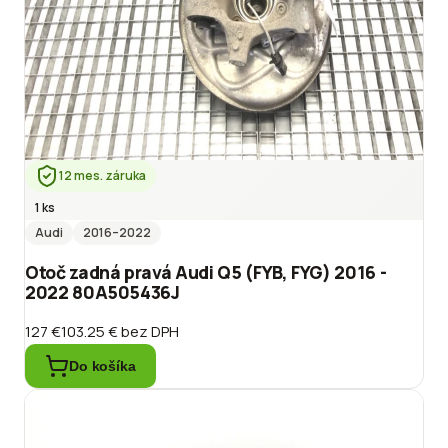
12 mes. záruka
1 ks
Audi
2016
–2022
Otoč zadná pravá Audi Q5 (FYB, FYG) 2016 -
2022 80A505436J
127 €
103.25 €
bez DPH
Do košíka