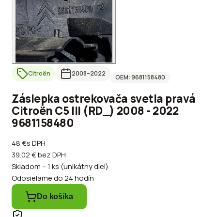
Citroën
2008
–2022
OEM:
9681158480
Záslepka ostrekovača svetla pravá
Citroën C5 III (RD_) 2008 - 2022
9681158480
48 €
s DPH
39.02 €
bez DPH
Skladom – 1 ks (unikátny diel)
Odosielame do 24 hodín
Do košíka