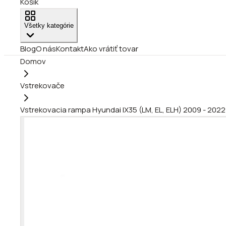
Košík
Všetky kategórie
Blog
O nás
Kontakt
Ako vrátiť tovar
Domov
Vstrekovače
Vstrekovacia rampa Hyundai IX35 (LM, EL, ELH) 2009 - 202