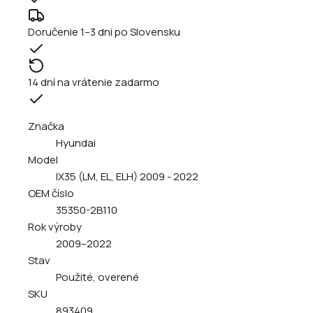
Doručenie 1–3 dni po Slovensku
14 dní na vrátenie zadarmo
Značka
Hyundai
Model
IX35 (LM, EL, ELH) 2009 - 2022
OEM číslo
35350-2B110
Rok výroby
2009–2022
Stav
Použité, overené
SKU
893409