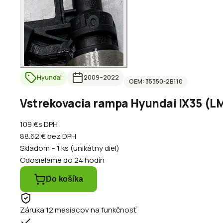
Hyundai
2009
–2022
OEM:
35350-2B110
Vstrekovacia rampa Hyundai IX35 (LM
109 €
s DPH
88.62 €
bez DPH
Skladom – 1 ks (unikátny diel)
Odosielame do 24 hodín
Do košíka
Záruka 12 mesiacov na funkčnosť