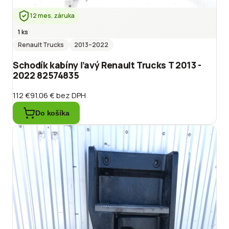
12 mes. záruka
1 ks
Renault Trucks
2013
–2022
Schodík kabíny ľavý Renault Trucks T 2013 -
2022 82574835
112 €
91.06 €
bez DPH
Do košíka