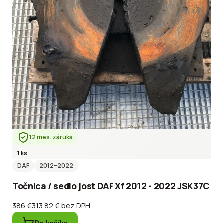
12 mes. záruka
1 ks
DAF
2012
–2022
Točnica / sedlo jost DAF Xf 2012 - 2022 JSK37C
386 €
313.82 €
bez DPH
Do košíka