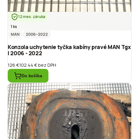
12 mes. záruka
1 ks
MAN
2006
–2022
Konzola uchytenie tyčka kabíny pravé MAN Tgx
I 2006 - 2022
126 €
102.44 €
bez DPH
Do košíka