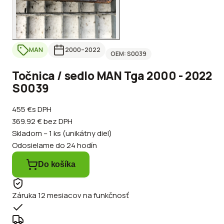
MAN
2000
–2022
OEM:
S0039
Točnica / sedlo MAN Tga 2000 - 2022
S0039
455 €
s DPH
369.92 €
bez DPH
Skladom – 1 ks (unikátny diel)
Odosielame do 24 hodín
Do košíka
Záruka 12 mesiacov na funkčnosť