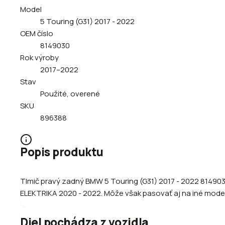
Model
5 Touring (G31) 2017 - 2022
OEM číslo
8149030
Rok výroby
2017–2022
Stav
Použité, overené
SKU
896388
Popis produktu
Tlmič pravý zadný BMW 5 Touring (G31) 2017 - 2022 814903
ELEKTRIKA 2020 - 2022. Môže však pasovať aj na iné modely 
Diel pochádza z vozidla