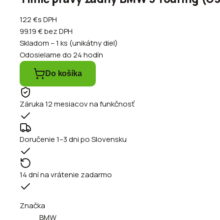
122 €
s DPH
99.19 €
bez DPH
Skladom – 1 ks (unikátny diel)
Odosielame do 24 hodín
Do košíka
Záruka 12 mesiacov na funkčnosť
Doručenie 1–3 dni po Slovensku
14 dní na vrátenie zadarmo
Značka
BMW