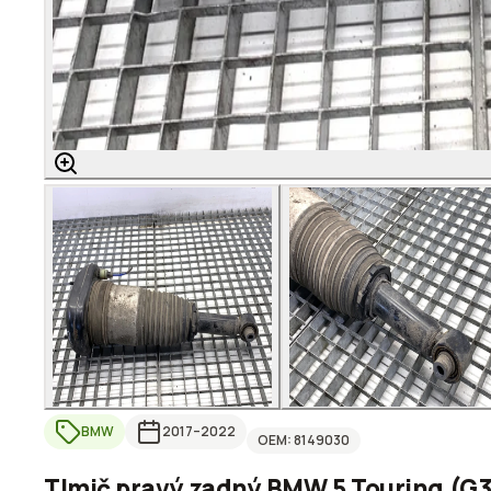
BMW
2017
–2022
OEM:
8149030
Tlmič pravý zadný BMW 5 Touring (G3