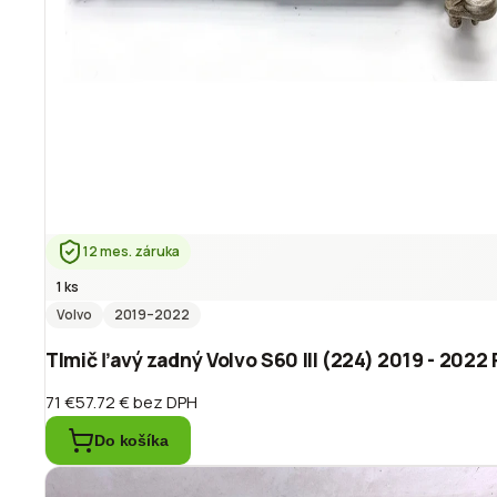
12 mes. záruka
1 ks
Volvo
2019
–2022
Tlmič ľavý zadný Volvo S60 III (224) 2019 - 202
71 €
57.72 €
bez DPH
Do košíka