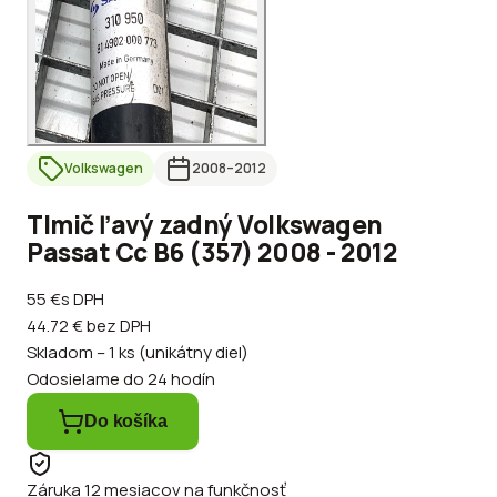
Volkswagen
2008
–2012
Tlmič ľavý zadný Volkswagen
Passat Cc B6 (357) 2008 - 2012
55 €
s DPH
44.72 €
bez DPH
Skladom – 1 ks (unikátny diel)
Odosielame do 24 hodín
Do košíka
Záruka 12 mesiacov na funkčnosť