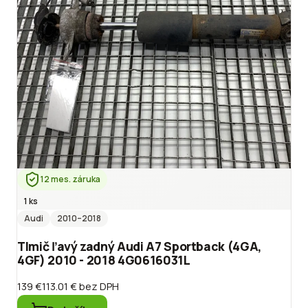
12 mes. záruka
1 ks
Audi
2010
–2018
Tlmič ľavý zadný Audi A7 Sportback (4GA,
4GF) 2010 - 2018 4G0616031L
139 €
113.01 €
bez DPH