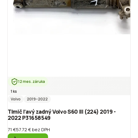
12 mes. záruka
1 ks
Volvo
2019
–2022
Tlmič ľavý zadný Volvo S60 III (224) 2019 -
2022 P31658549
71 €
57.72 €
bez DPH