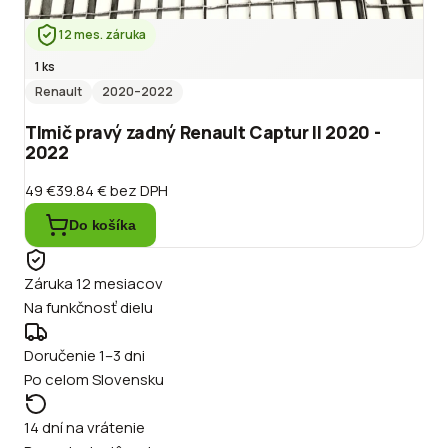
12 mes. záruka
1 ks
Renault
2020
–2022
Tlmič pravý zadný Renault Captur II 2020 -
2022
49 €
39.84 €
bez DPH
Do košíka
Záruka 12 mesiacov
Na funkčnosť dielu
Doručenie 1–3 dni
Po celom Slovensku
14 dní na vrátenie