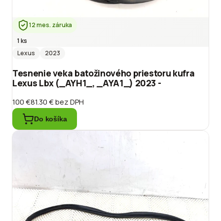
12 mes. záruka
1 ks
Lexus
2023
Tesnenie veka batožinového priestoru kufra
Lexus Lbx (_AYH1_, _AYA1_) 2023 -
100 €
81.30 €
bez DPH
Do košíka