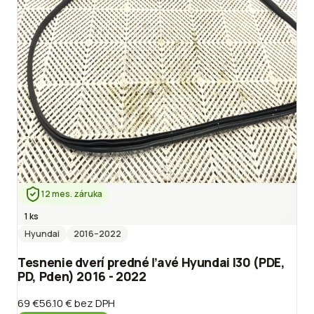
12 mes. záruka
1 ks
Hyundai
2016
–2022
Tesnenie dverí predné ľavé Hyundai I30 (PDE,
PD, Pden) 2016 - 2022
69 €
56.10 €
bez DPH