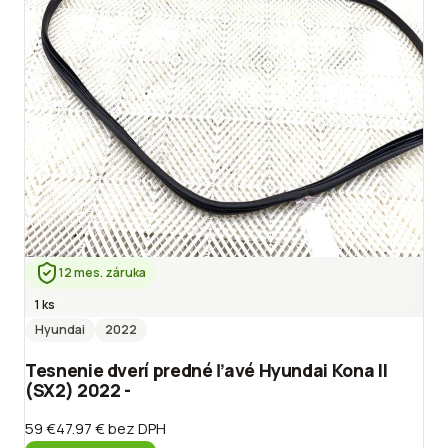
12 mes. záruka
1 ks
Hyundai
2022
Tesnenie dverí predné ľavé Hyundai Kona II
(SX2) 2022 -
59 €
47.97 €
bez DPH