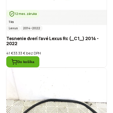
12 mes. záruka
1 ks
Lexus
2014
–2022
Tesnenie dverí ľavé Lexus Rc (_C1_) 2014 -
2022
41 €
33.33 €
bez DPH
Do košíka