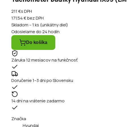
211 €
s DPH
171.54 €
bez DPH
Skladom – 1 ks (unikátny diel)
Odosielame do 24 hodín
Do košíka
Záruka 12 mesiacov na funkčnosť
Doručenie 1–3 dni po Slovensku
14 dní na vrátenie zadarmo
Značka
Hyundai