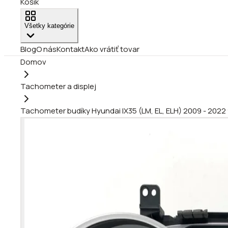
Košík
Všetky kategórie
Blog
O nás
Kontakt
Ako vrátiť tovar
Domov
Tachometer a displej
Tachometer budíky Hyundai IX35 (LM, EL, ELH) 2009 - 202