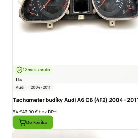
12 mes. záruka
1 ks
Audi
2004
–2011
Tachometer budíky Audi A6 C6 (4F2) 2004 - 201
54 €
43.90 €
bez DPH
Do košíka