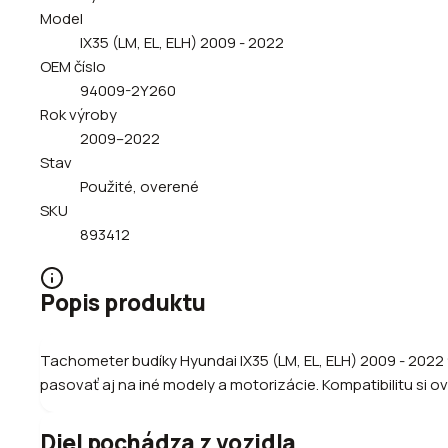
Model
IX35 (LM, EL, ELH) 2009 - 2022
OEM číslo
94009-2Y260
Rok výroby
2009–2022
Stav
Použité, overené
SKU
893412
Popis produktu
Tachometer budíky Hyundai IX35 (LM, EL, ELH) 2009 - 2022
pasovať aj na iné modely a motorizácie. Kompatibilitu si o
Diel pochádza z vozidla