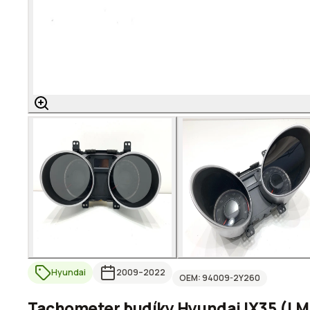
Hyundai
2009
–2022
OEM:
94009-2Y260
Tachometer budíky Hyundai IX35 (LM