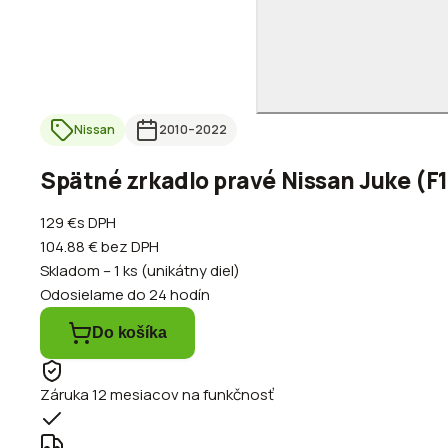
Nissan
2010
–2022
Spätné zrkadlo pravé Nissan Juke (F1
129 €
s DPH
104.88 €
bez DPH
Skladom – 1 ks (unikátny diel)
Odosielame do 24 hodín
Do košíka
Záruka 12 mesiacov na funkčnosť