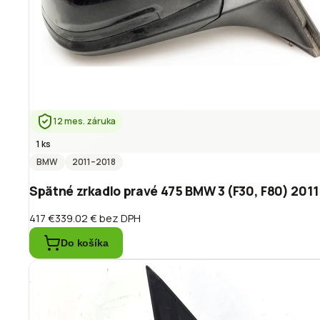
12 mes. záruka
1 ks
BMW
2011
–2018
Spätné zrkadlo pravé 475 BMW 3 (F30, F80) 2011
417 €
339.02 €
bez DPH
Do košíka