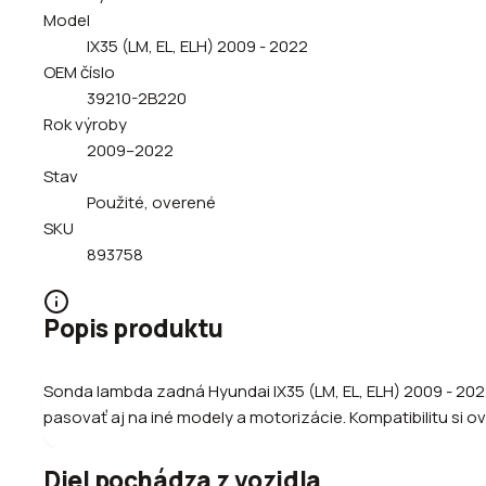
Model
IX35 (LM, EL, ELH) 2009 - 2022
OEM číslo
39210-2B220
Rok výroby
2009–2022
Stav
Použité, overené
SKU
893758
Popis produktu
Sonda lambda zadná Hyundai IX35 (LM, EL, ELH) 2009 - 202
pasovať aj na iné modely a motorizácie. Kompatibilitu si ov
Diel pochádza z vozidla