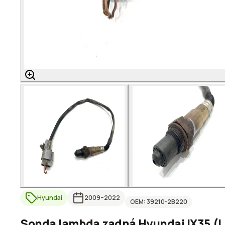
Hyundai
2009
–2022
OEM:
39210-2B220
Sonda lambda zadná Hyundai IX35 (L