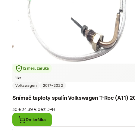
12 mes. záruka
1 ks
Volkswagen
2017
–2022
Snímač teploty spalín Volkswagen T-Roc (A11) 
30 €
24.39 €
bez DPH
Do košíka